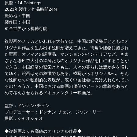
原題：14 Paintings
2023年製作／作品時間24分
撮影地：中国
製作国：中国
※全世界から視聴可能
複製画のメッカといわれる大芬では、中国の経済発展とともにオ
リジナル作品を生み出す絵師が増えてきた。街角や建物に施され
た壁画、オフィスの調度品、マンションのインテリアなど、さま
ざまな場所で大芬の絵師たちのオリジナル作品を目にすることが
できる。中国経済の繁栄とともに、人々の暮らしは豊かさを増し
てゆく。絵画はその象徴でもある。模写からオリジナルへ。そん
な絵師たちの独創的な表現が、広く中国社会に受け入れられてい
るのだろうか。中国における絵画の価値やアートの意義をあらた
めて考えさせられるドキュメンタリー映画だ。
監督：ドンナン･チェン
プロデューサー：ドンナン･チェン、ジソン・リー
撮影：シャオシャオ
◆複製画よりも高値のオリジナル作品◆