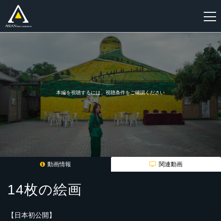
新
規
登
録
本編を視聴するには、視聴条件をご確認ください
動画情報
関連動画
14枚の絵画
【日本初公開】