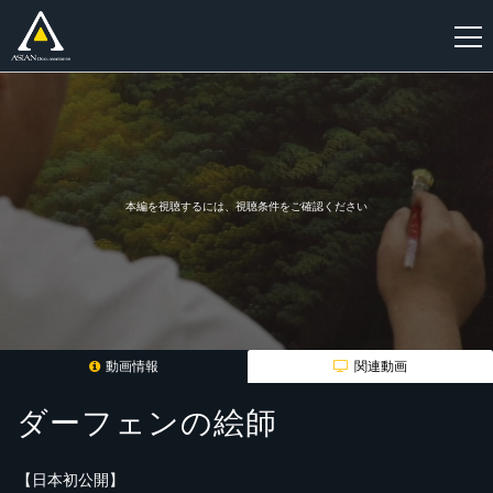
新
規
登
録
本編を視聴するには、視聴条件をご確認ください
動画情報
関連動画
ダーフェンの絵師
【日本初公開】