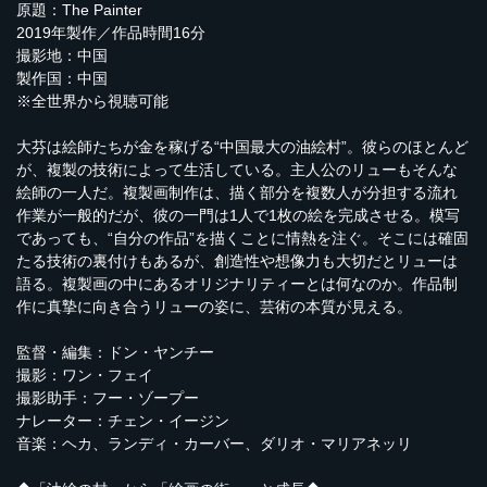
原題：The Painter
2019年製作／作品時間16分
撮影地：中国
製作国：中国
※全世界から視聴可能
大芬は絵師たちが金を稼げる“中国最大の油絵村”。彼らのほとんど
が、複製の技術によって生活している。主人公のリューもそんな
絵師の一人だ。複製画制作は、描く部分を複数人が分担する流れ
作業が一般的だが、彼の一門は1人で1枚の絵を完成させる。模写
であっても、“自分の作品”を描くことに情熱を注ぐ。そこには確固
たる技術の裏付けもあるが、創造性や想像力も大切だとリューは
語る。複製画の中にあるオリジナリティーとは何なのか。作品制
作に真摯に向き合うリューの姿に、芸術の本質が見える。
監督・編集：ドン・ヤンチー
撮影：ワン・フェイ
撮影助手：フー・ゾープー
ナレーター：チェン・イージン
音楽：ヘカ、ランディ・カーバー、ダリオ・マリアネッリ