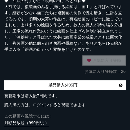
◆「油絵の村」から「絵画の街」へと成長◆
大芬では、複製画のみを手掛ける絵師は「画工」と呼ばれていま
す。経験が少ない画工たちは複製画の制作で腕を磨き、生計を立
てるのです。初期の大芬の作品は、有名絵画のコピーに徹してい
ました。より多くの絵画を作るため、数人の職人が持ち場を分担
し、工場の流れ作業のように絵画を仕上げる体制が確立されまし
た。「油絵村」と呼ばれた大芬は絵画産業の成長とともに巨大化
し、複製画の他に個人の肖像画や墨絵など、ありとあらゆる絵が
手に入る「絵画の街」へと変貌をとげたのです。
お気に入り登録
お気に入り登録数：20
単品購入(495円)
視聴期限は購入後7日間です。
購入済の方は、ログインすると視聴できます
この動画を視聴するには：
月額見放題（990円/月）