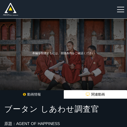
新
規
登
録
本編を視聴するには、視聴条件をご確認ください
動画情報
関連動画
ブータン しあわせ調査官
原題：AGENT OF HAPPINESS