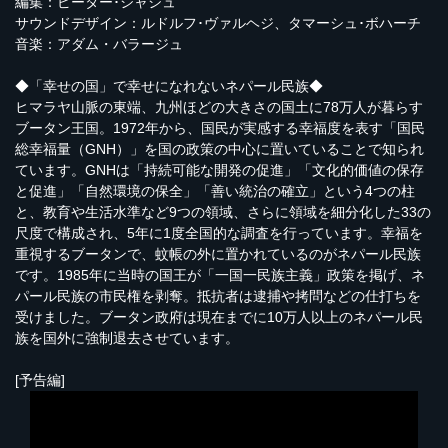
編集：ピーター･シャシュ
サウンドデザイン：ルドルフ･ヴァルヘジ、タマーシュ･ボハーチ
音楽：アダム・バラージュ
◆「幸せの国」で幸せになれないネパール民族◆
ヒマラヤ山脈の東端、九州ほどの大きさの国土に78万人が暮らす
ブータン王国。1972年から、国民が実感する幸福度を表す「国民
総幸福量（GNH）」を国の政策の中心に置いていることで知られ
ています。GNHは「持続可能な開発の促進」「文化的価値の保存
と促進」「自然環境の保全」「善い統治の確立」という4つの柱
と、教育や生活水準など9つの領域、さらに領域を細分化した33の
尺度で構成され、5年に1度全国的な調査を行っています。幸福を
重視するブータンで、蚊帳の外に置かれているのがネパール民族
です。1985年に当時の国王が「一国一民族主義」政策を掲げ、ネ
パール民族の市民権を剥奪。抵抗者は逮捕や拷問などの仕打ちを
受けました。ブータン政府は現在までに10万人以上のネパール民
族を国外に強制退去させています。
[予告編]