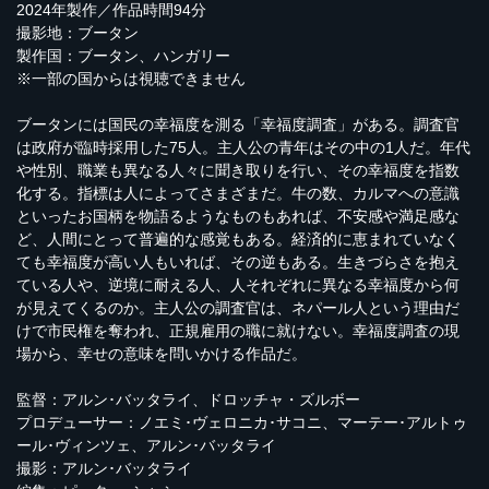
2024年製作／作品時間94分
撮影地：ブータン
製作国：ブータン、ハンガリー
※一部の国からは視聴できません
ブータンには国民の幸福度を測る「幸福度調査」がある。調査官
は政府が臨時採用した75人。主人公の青年はその中の1人だ。年代
や性別、職業も異なる人々に聞き取りを行い、その幸福度を指数
化する。指標は人によってさまざまだ。牛の数、カルマへの意識
といったお国柄を物語るようなものもあれば、不安感や満足感な
ど、人間にとって普遍的な感覚もある。経済的に恵まれていなく
ても幸福度が高い人もいれば、その逆もある。生きづらさを抱え
ている人や、逆境に耐える人、人それぞれに異なる幸福度から何
が見えてくるのか。主人公の調査官は、ネパール人という理由だ
けで市民権を奪われ、正規雇用の職に就けない。幸福度調査の現
場から、幸せの意味を問いかける作品だ。
監督：アルン･バッタライ、ドロッチャ・ズルボー
プロデューサー：ノエミ･ヴェロニカ･サコニ、マーテー･アルトゥ
ール･ヴィンツェ、アルン･バッタライ
撮影：アルン･バッタライ