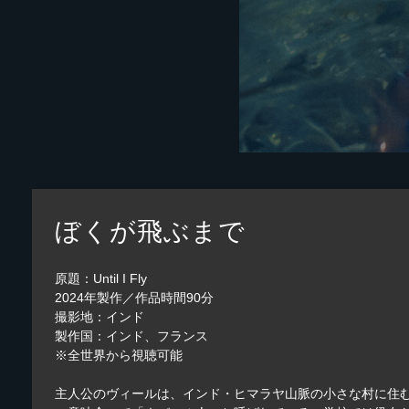
ぼくが飛ぶまで
原題：Until I Fly
2024年製作／作品時間90分
撮影地：インド
製作国：インド、フランス
※全世界から視聴可能
主人公のヴィールは、インド・ヒマラヤ山脈の小さな村に住