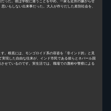
日だった。彼は学校に通うことをやめ、一家も近所の嫌がらせ
、思いもしない出来事だった。大人が作りだした差別社会を、
ます。根底には、モンゴロイド系の容姿を「非インド的」と見
って実現した自由な往来が、インド市民である彼らとネパール国
着させているのです。実生活では、職場での蔑称や警察による