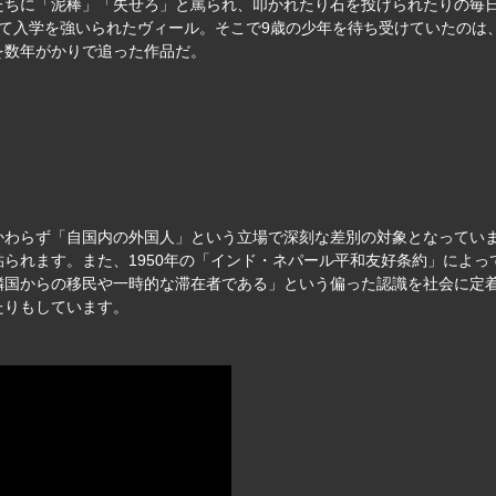
たちに「泥棒」「失せろ」と罵られ、叩かれたり石を投げられたりの毎
めて入学を強いられたヴィール。そこで9歳の少年を待ち受けていたのは
を数年がかりで追った作品だ。
かわらず「自国内の外国人」という立場で深刻な差別の対象となってい
られます。また、1950年の「インド・ネパール平和友好条約」によ
隣国からの移民や一時的な滞在者である」という偏った認識を社会に定
たりもしています。