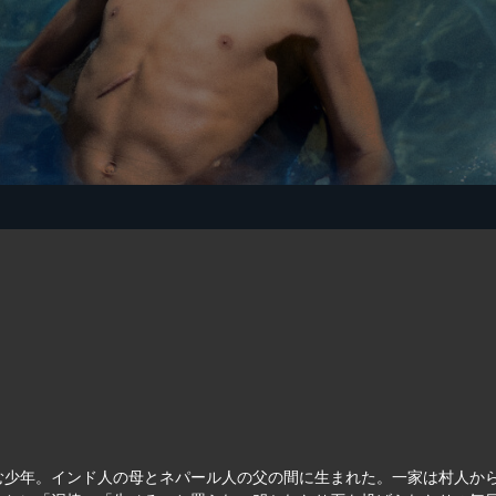
む少年。インド人の母とネパール人の父の間に生まれた。一家は村人か