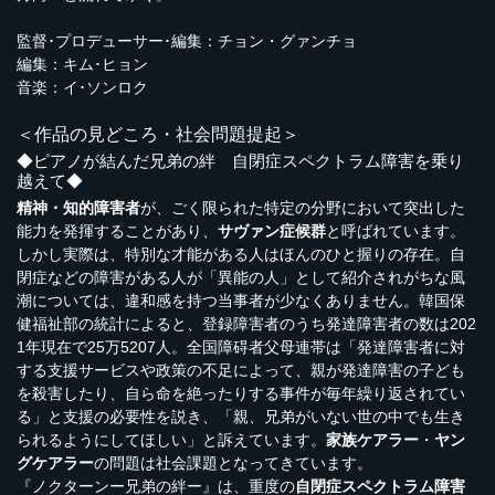
監督･プロデューサー･編集：チョン・グァンチョ
編集：キム･ヒョン
音楽：イ･ソンロク
＜作品の見どころ・社会問題提起＞
◆ピアノが結んだ兄弟の絆 自閉症スペクトラム障害を乗り
越えて◆
精神・知的障害者
が、ごく限られた特定の分野において突出した
能力を発揮することがあり、
サヴァン症候群
と呼ばれています。
しかし実際は、特別な才能がある人はほんのひと握りの存在。自
閉症などの障害がある人が「異能の人」として紹介されがちな風
潮については、違和感を持つ当事者が少なくありません。韓国保
健福祉部の統計によると、登録障害者のうち発達障害者の数は202
1年現在で25万5207人。全国障碍者父母連帯は「発達障害者に対
する支援サービスや政策の不足によって、親が発達障害の子ども
を殺害したり、自ら命を絶ったりする事件が毎年繰り返されてい
る」と支援の必要性を説き、「親、兄弟がいない世の中でも生き
られるようにしてほしい」と訴えています。
家族ケアラー
・
ヤン
グケアラー
の問題は社会課題となってきています。
『ノクターンー兄弟の絆ー』は、重度の
自閉症スペクトラム障害