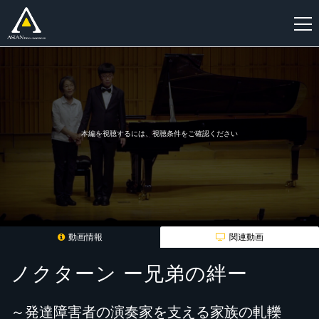
新
規
登
録
本編を視聴するには、視聴条件をご確認ください
動画情報
関連動画
ノクターン ー兄弟の絆ー
～発達障害者の演奏家を支える家族の軋轢