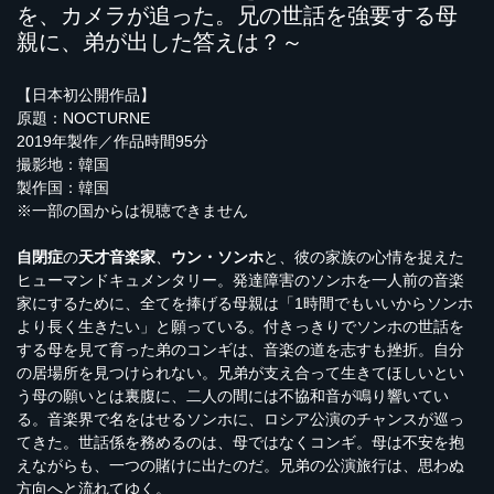
を、カメラが追った。兄の世話を強要する母
親に、弟が出した答えは？～
【日本初公開作品】
原題：NOCTURNE
2019年製作／作品時間95分
撮影地：韓国
製作国：韓国
※一部の国からは視聴できません
自閉症
の
天才音楽家
、
ウン・ソンホ
と、彼の家族の心情を捉えた
ヒューマンドキュメンタリー。発達障害のソンホを一人前の音楽
家にするために、全てを捧げる母親は「1時間でもいいからソンホ
より長く生きたい」と願っている。付きっきりでソンホの世話を
する母を見て育った弟のコンギは、音楽の道を志すも挫折。自分
の居場所を見つけられない。兄弟が支え合って生きてほしいとい
う母の願いとは裏腹に、二人の間には不協和音が鳴り響いてい
る。音楽界で名をはせるソンホに、ロシア公演のチャンスが巡っ
てきた。世話係を務めるのは、母ではなくコンギ。母は不安を抱
えながらも、一つの賭けに出たのだ。兄弟の公演旅行は、思わぬ
方向へと流れてゆく。