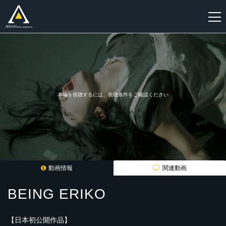
新
規
登
録
本編を視聴するには、視聴条件をご確認ください
動画情報
関連動画
BEING ERIKO
【日本初公開作品】