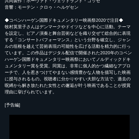
共同製作：ホーヴァド・ヴェットランド・ゴッセ
音響：モーテン・クロゥ・ヘルゲセン
◆コペンハーゲン国際ドキュメンタリー映画祭2020で注目◆
牧村英里子さんはデンマークやドイツなどを中心に活動。テーマ
を設定し、ピアノ演奏と舞台芸術などを織り交ぜて総合的に表現
する「コンサートパフォーマンス」という分野を確立し、ジャン
ルの垣根を越えて芸術表現の可能性を広げる活動を精力的に行っ
ています。この作品はデジタル配信で開催された2020年のコペン
ハーゲン国際ドキュメンタリー映画祭においてノルディックドキ
ュメンタリー賞を受賞。同賞は、非常に個人的かつ繊細なアプロ
ーチで、人を惹きつけてやまない感情豊かな人物を描写した映画
に授与されるもの。視聴者に分かりやすい大胆な方法で、過去の
呪縛から解き放たれた女性との邂逅が叶う映画であることが授賞
理由に挙げられています。
[予告編]