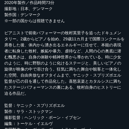
2020年製作／作品時間73分
撮影地：日本、デンマーク
製作国：デンマーク
※一部の国からは視聴できません
ピアニストで前衛パフォーマーの牧村英里子を追ったドキュメン
タリー。2歳からピアノを始め、29歳11カ月まで国際コンクールを
席巻した後、体内から湧き出るエネルギーに任せて、本能の表現
者に転身した牧村。嫉妬や暴力、虐待など、人間の心の奥底に潜
む醜悪さは、自身の体験や精神世界から導かれている。時に少女
のように、時に野獣のように化けるステージと、美しいピアノの
旋律が映像の中で溶け合う。狂気に満ちた舞台や観客と一体化し
た空間、自由奔放なオフタイムまで、ヤニック・スプリズボエル
監督が己の目を通して作品化した。喜怒哀楽とカタルシスに満ち
たステージパフォーマンスの裏にある、牧村自身のヒストリーに
迫る作品だ。
監督：ヤニック・スプリズボエル
製作：サラ・ストックマン
撮影監督：ヘンリック・ボーン・イプセン
編集：トーケル・イエルヴ