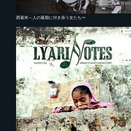
西索米～人の最期に付き添う女たち〜
¥49