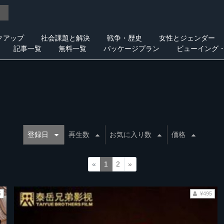
クアップ
社会課題と解決
戦争・歴史
女性とジェンダー
記事一覧
無料一覧
パッケージプラン
ビューイング
登録日
再生数
お気に入り数
価格
«
1
2
»
5
¥495