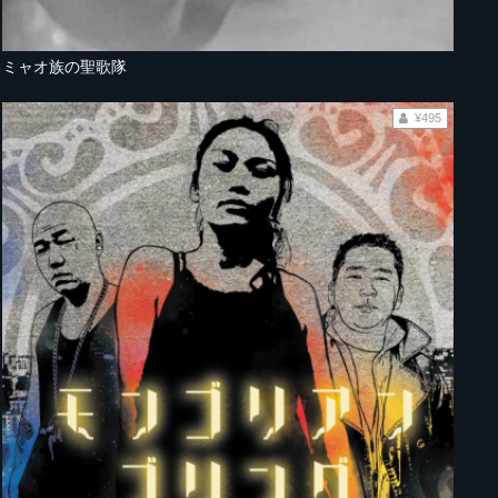
ミャオ族の聖歌隊
¥495