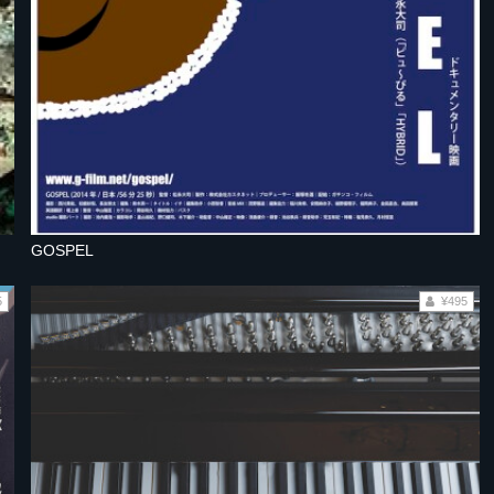
GOSPEL
5
¥495