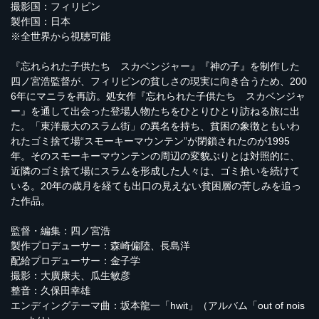
撮影国：フィリピン
製作国：日本
※全世界から視聴可能
『忘れられた子供たち スカベンジャー』『神の子』を制作した
四ノ宮浩監督が、フィリピンの貧しさの現実に向き合うため、200
6年にマニラを再訪。処女作『忘れられた子供たち スカベンジャ
ー』を通して出会った登場人物たちをひとりひとり訪ねる旅に出
た。「東洋最大のスラム街」の異名を持ち、貧困の象徴ともいわ
れたゴミ捨て場“スモーキーマウンテン”が閉鎖されたのが1995
年。そのスモーキーマウンテンの周辺の変貌ぶりとは対照的に、
近隣のゴミ捨て場にスラムを形成した人々は、ゴミ拾いを続けて
いる。20年の歳月を経ても出口の見えない貧困層の苦しみを追っ
た作品。
監督・編集：四ノ宮浩
製作プロデューサー：森崎偏陸、長島洋
配給プロデューサー：金子学
撮影：大廣康夫、瓜生敏彦
整音：久保田幸雄
エンディングテーマ曲：坂本龍一「hwit」（アルバム「out of nois