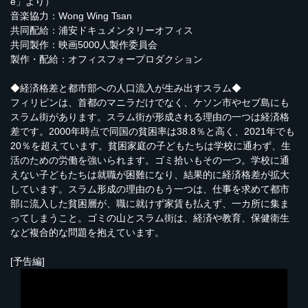
e」より）
音楽協力：Wong Wing Tsan
共同配給：浦安ドキュメンタリーオフィス
共同製作：映画5000人製作委員会
製作・配給：オフィスフォープロダクション
◆経済格差と都市部への人口流入が生み出すスラム◆
フィリピンは、首都のマニラだけでなく、ケソン市やセブ島にも
スラム街があります。スラム街が形成される理由の一つは経済格
差です。2000年時点で同国の貧困率は38.8％と高く、2021年でも
20％を超えています。貧困家庭の子どもたちは学校に通わず、生
活のための労働を強いられます。ゴミ拾いもその一つ。学校に通
えない子どもたちは就職が困難になり、結果的に経済格差が拡大
しています。スラム形成の理由のもう一つは、仕事を求めて都市
部に流入した貧困層が、職に就けず家賃も払えず、一カ所に集ま
ってしまうこと。ゴミの山とスラム街は、経済や教育、保健衛生
など複合的な問題を抱えています。
[予告編]