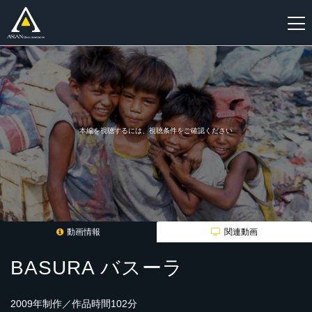
新
規
登
録
本編を視聴するには、視聴条件をご確認ください
動画情報
関連動画
BASURA バスーラ
2009年制作／作品時間102分