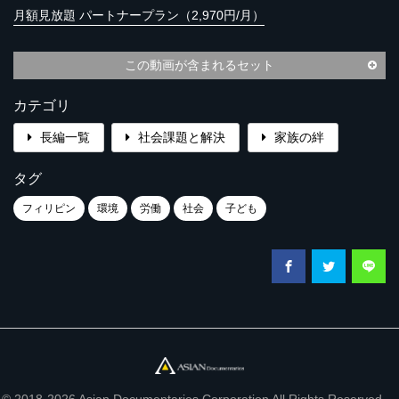
月額見放題 パートナープラン（2,970円/月）
この動画が含まれるセット
カテゴリ
長編一覧
社会課題と解決
家族の絆
タグ
フィリピン
環境
労働
社会
子ども