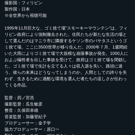
撮影国：フィリピン
製作国：日本
※全世界から視聴可能
1995年11月巨大な、ゴミ捨て場"スモーキーマウンテン"は、フィ
リピン政府により強制撤去された。住民たちが新たな生活の場と
して選んだのはマニラ市に隣接するケソン市のパヤタスというゴ
ミ捨て場。ここに3500世帯が移り住んだ。2000年７月、1週間続
いた大雨によりゴミ捨て場で大規模な崩落事故が発生。1000人に
およぶ犠牲者を出した事故を受けて、政府はゴミ捨て場を閉鎖し
た。ゴミ捨て場で生計を立てる人々は収入源を失い、路頭に迷
う。彼らの未来はどうなってしまうのか。人間としての誇りを失
わず、生きるために過酷な環境を選んだ者たちの逞しさが伝わっ
てくる作品。
監督：四ノ宮浩
撮影監督：瓜生敏彦
整音：久保田幸雄
音楽監督：加藤登紀子
プロデューサー：金子学
協力プロデューサー：原口一