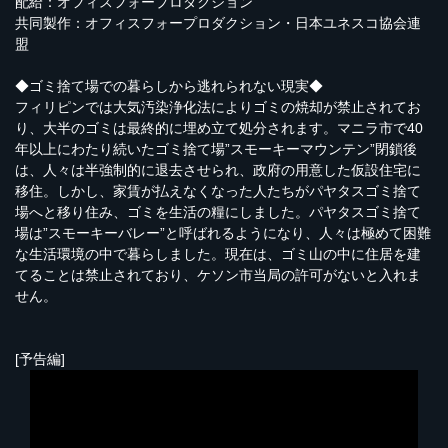
配給：オフィスフォープロダクション
共同製作：オフィスフォープロダクション・日本ユネスコ協会連
盟
◆ゴミ捨て場での暮らしから逃れられない現実◆
フィリピンでは大気汚染浄化法によりゴミの焼却が禁止されてお
り、大半のゴミは最終的に埋め立て処分されます。マニラ市で40
年以上にわたり続いたゴミ捨て場”スモーキーマウンテン”閉鎖後
は、人々は半強制的に退去させられ、政府の用意した仮設住宅に
移住。しかし、家賃が払えなくなった人たちがパヤタスゴミ捨て
場へと移り住み、ゴミを生活の糧にしました。パヤタスゴミ捨て
場は”スモーキーバレー”と呼ばれるようになり、人々は極めて困難
な生活環境の中で暮らしました。現在は、ゴミ山の中に住居を建
てることは禁止されており、ケソン市当局の許可がないと入れま
せん。
[予告編]