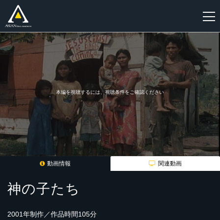
新
規
登
録
本編を視聴するには、視聴条件をご確認ください
動画情報
関連動画
神の子たち
2001年制作／作品時間105分