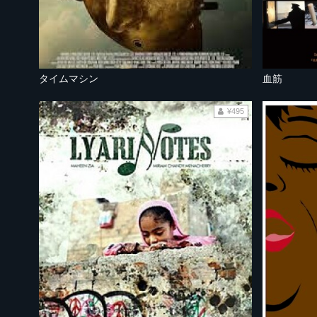
タイムマシン
血筋
¥495