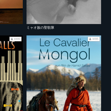
ミャオ族の聖歌隊
¥495
¥495