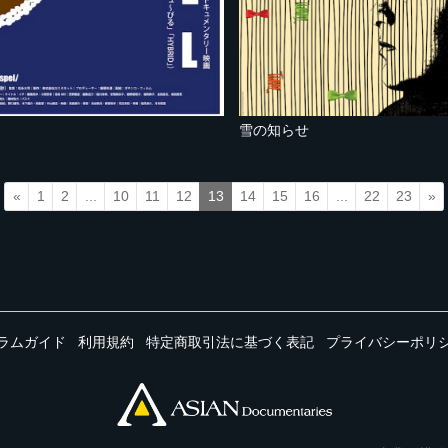
雪の知らせ
«
1
2
...
10
11
12
13
14
15
16
...
22
23
»
ラムガイド
利用規約
特定商取引法に基づく表記
プライバシーポリ