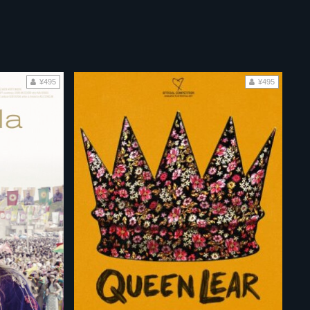
¥495
¥495