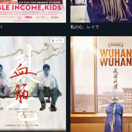
パ
私の心、レイラ
¥495