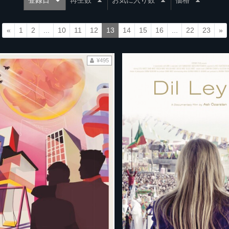
登録日
再生数
お気に入り数
価格
«
1
2
...
10
11
12
13
14
15
16
...
22
23
»
¥495