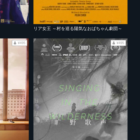
リア女王 ～村を巡る陽気なおばちゃん劇団～
¥495
¥495