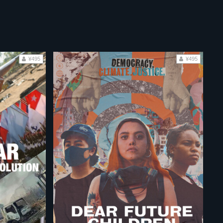
¥495
¥495