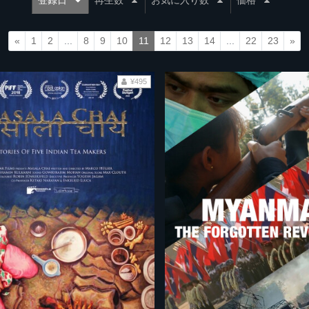
登録日
再生数
お気に入り数
価格
«
1
2
...
8
9
10
11
12
13
14
...
22
23
»
¥495