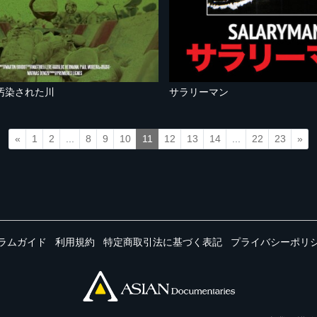
汚染された川
サラリーマン
«
1
2
...
8
9
10
11
12
13
14
...
22
23
»
ラムガイド
利用規約
特定商取引法に基づく表記
プライバシーポリ