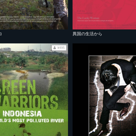
コ
異国の生活から
¥495