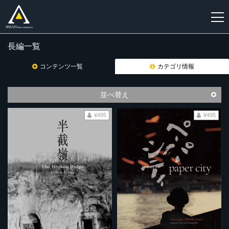
長編一覧
新
規
コンテンツ一覧
カテゴリ情報
登
録
並べ替え
¥495
¥495