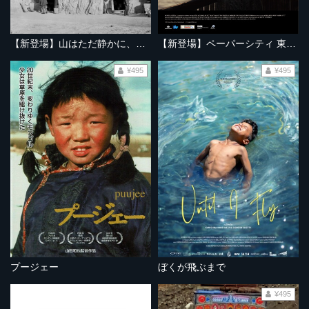
【新登場】山はただ静かに、ふたりを隔てて
【新登場】ペーパーシティ 東京大空襲の記憶
¥495
¥495
プージェー
ぼくが飛ぶまで
¥495