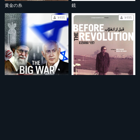
黄金の糸
鏡
¥495
¥495
大戦争 イスラエルVSイラン
革命前夜 イラン人とイスラエル人
¥495
¥495