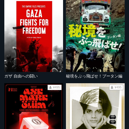
ガザ 自由への闘い
秘境をぶっ飛ばせ！ブータン編
¥495
¥495