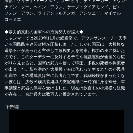
撮影：ケイティ･アーノルド、コー･ピイ、テ・アーカー、アウン･
ナイン・ソー、ヘイン・アウン、ケープ・ダイアモンド、ピエ・
フォン・アウン、ラリアントルアンガ、アンソニー、マイケル・
コーミエ
◆暴力的支配の国軍への抵抗勢力が拡大◆
ミャンマーでは2020年11月の総選挙で、アウンサンスーチー氏率
いる国民民主連盟政権が圧勝しました。しかし国軍は、大規模な
選挙不正があったと主張して政権要人を拘束。権力の座に就いた
のです。このクーデターに反対するデモや抗議運動が全国的な広
がりを見せると、国軍は武力を使って弾圧。多数の死者や拘束者
が出ました。影を潜めた大規模デモに代わって生まれたのが民兵
組織で、その構成員は主に若者たちです。戦闘経験がまったくな
い彼らは、少数民族武装組織の支配地域に一時的に身を寄せ、軍
事訓練と武器の供与を受けました。現在は数百もの小規模な組織
が存在し、合計兵力は数万人と推定されています。
[予告編]