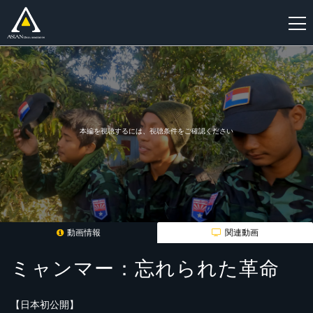
新
規
登
録
本編を視聴するには、視聴条件をご確認ください
動画情報
関連動画
ミャンマー：忘れられた革命
【日本初公開】