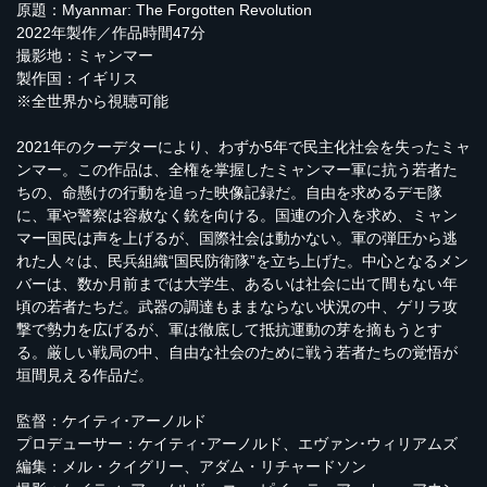
原題：Myanmar: The Forgotten Revolution
2022年製作／作品時間47分
撮影地：ミャンマー
製作国：イギリス
※全世界から視聴可能
2021年のクーデターにより、わずか5年で民主化社会を失ったミャ
ンマー。この作品は、全権を掌握したミャンマー軍に抗う若者た
ちの、命懸けの行動を追った映像記録だ。自由を求めるデモ隊
に、軍や警察は容赦なく銃を向ける。国連の介入を求め、ミャン
マー国民は声を上げるが、国際社会は動かない。軍の弾圧から逃
れた人々は、民兵組織“国民防衛隊”を立ち上げた。中心となるメン
バーは、数か月前までは大学生、あるいは社会に出て間もない年
頃の若者たちだ。武器の調達もままならない状況の中、ゲリラ攻
撃で勢力を広げるが、軍は徹底して抵抗運動の芽を摘もうとす
る。厳しい戦局の中、自由な社会のために戦う若者たちの覚悟が
垣間見える作品だ。
監督：ケイティ･アーノルド
プロデューサー：ケイティ･アーノルド、エヴァン･ウィリアムズ
編集：メル・クイグリー、アダム・リチャードソン