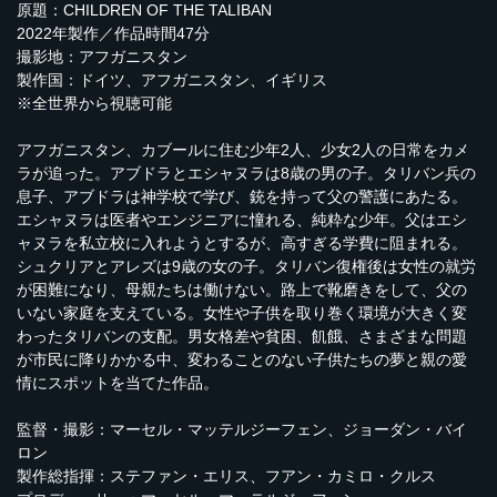
原題：CHILDREN OF THE TALIBAN
2022年製作／作品時間47分
撮影地：アフガニスタン
製作国：ドイツ、アフガニスタン、イギリス
※全世界から視聴可能
アフガニスタン、カブールに住む少年2人、少女2人の日常をカメ
ラが追った。アブドラとエシャヌラは8歳の男の子。タリバン兵の
息子、アブドラは神学校で学び、銃を持って父の警護にあたる。
エシャヌラは医者やエンジニアに憧れる、純粋な少年。父はエシ
ャヌラを私立校に入れようとするが、高すぎる学費に阻まれる。
シュクリアとアレズは9歳の女の子。タリバン復権後は女性の就労
が困難になり、母親たちは働けない。路上で靴磨きをして、父の
いない家庭を支えている。女性や子供を取り巻く環境が大きく変
わったタリバンの支配。男女格差や貧困、飢餓、さまざまな問題
が市民に降りかかる中、変わることのない子供たちの夢と親の愛
情にスポットを当てた作品。
監督・撮影：マーセル・マッテルジーフェン、ジョーダン・バイ
ロン
製作総指揮：ステファン・エリス、フアン・カミロ・クルス