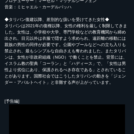
プロデューサー：マーセル・マッテルジーフェン
音楽：ミヒャエル・カーデルバッハ
◆タリバン復建以降、差別的な扱いを受けてきた女性◆
タリバンは2021年の復権以降、女性の権利を厳しく制限してきま
した。女性は、小学校や大学、専門学校などの教育機関から締め
出され、目元以外は衣服で隠すよう求められ、遠距離の移動には
親族の男性の同伴が必要です。公園やプールなどへの立ち入りも
禁止され、最もシンプルな自由さえも奪われました。またタリバ
ンは、女性が非政府組織（NGO）で働くことを禁止。背景には、
イスラム教の聖典「コーラン」と「ハディース」で、「女性は男
性より劣位にあり、保護されるべき存在である」とされているこ
とがあります。国際社会ではこうしたタリバンの動きを「ジェン
ダー・アパルトヘイト」と非難する声が上がっています。
[予告編]