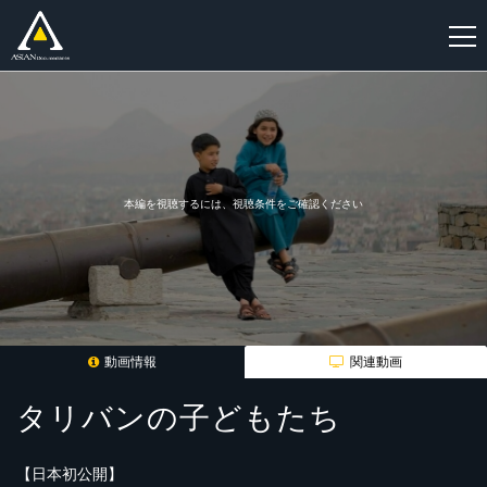
新
規
登
録
本編を視聴するには、視聴条件をご確認ください
動画情報
関連動画
タリバンの子どもたち
【日本初公開】