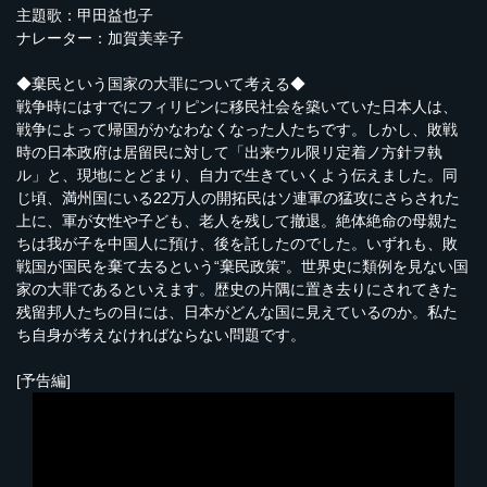
主題歌：甲田益也子
ナレーター：加賀美幸子
◆棄民という国家の大罪について考える◆
戦争時にはすでにフィリピンに移民社会を築いていた日本人は、
戦争によって帰国がかなわなくなった人たちです。しかし、敗戦
時の日本政府は居留民に対して「出来ウル限リ定着ノ方針ヲ執
ル」と、現地にとどまり、自力で生きていくよう伝えました。同
じ頃、満州国にいる22万人の開拓民はソ連軍の猛攻にさらされた
上に、軍が女性や子ども、老人を残して撤退。絶体絶命の母親た
ちは我が子を中国人に預け、後を託したのでした。いずれも、敗
戦国が国民を棄て去るという“棄民政策”。世界史に類例を見ない国
家の大罪であるといえます。歴史の片隅に置き去りにされてきた
残留邦人たちの目には、日本がどんな国に見えているのか。私た
ち自身が考えなければならない問題です。
[予告編]