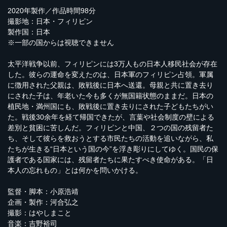
2020年製作／作品時間98分
撮影地：日本・フィリピン
製作国：日本
※一部の国からは視聴できません
太平洋戦争以前、フィリピンには3万人もの日本人移民社会が存在
した。彼らの運命を変えたのは、日本軍のフィリピン占領。軍属
に徴用された父親は、敗戦後に日本へ送還。母親と共に置き去り
にされた子は、年老いた今も多くが無国籍状態のままだ。日本の
植民地・満州国にも、敗戦後に置き去りにされた子どもたちがい
た。戦後30余年を経て帰国できたが、言葉や社会制度の壁による
差別と貧困に苦しんだ。フィリピンと中国、２つの国の残留者た
ち、そして彼らを救おうとする市民たちの活動を追いながら、私
たちが生きる“日本という国の今”を浮き彫りにしてゆく。国民の保
護者である国家には、残留者たちに果たすべき使命がある。「日
本人の忘れもの」とは何かを問いかける。
監督・脚本：小原浩靖
企画・製作：河合弘之
撮影：はやしまこと
音楽：吉野裕司