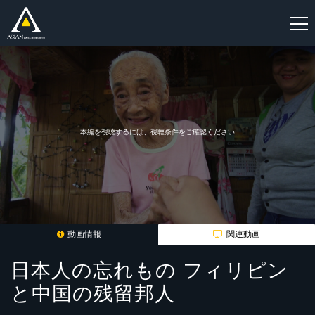
新
規
登
録
本編を視聴するには、視聴条件をご確認ください
動画情報
関連動画
日本人の忘れもの フィリピン
と中国の残留邦人