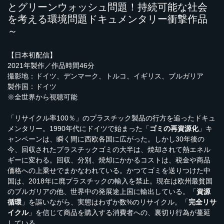
とグリーンウォッシュ問題！持続可能な社会
を考える環境問題ドキュメンタリー衝撃作品
～
【日本初配信】
2021年製作／作品時間46分
撮影地：ドイツ、デンマーク、トルコ、イギリス、ブルガリア
製作国：ドイツ
※全世界から視聴可能
「リサイクル率100％」のプラスチック製品の行方を追ったドキュ
メンタリー。1990年代にドイツで始まった「
ゴミの再資源化
」キ
ャンペーンは、瞬く間に西欧各国に広がった。しかし30年後の
今、回収されたプラスチックゴミの大半は、焼却されて熱エネル
ギーに変わる。回収、分別、焼却にかかるコストは、税金や商品
価格への上乗せでまかなわれている。かつてゴミを送りつけた中
国は、2018年に廃プラスチックの輸入を禁止。現在は欧州最貧国
のブルガリアの他、世界中の発展途上国に輸出している。「
資源
循環
」を謳いながら、実態はわずか数%のリサイクル。「
完全リサ
イクル
」を信じて商品を購入する消費者への、裏切り行為が蔓延
している。