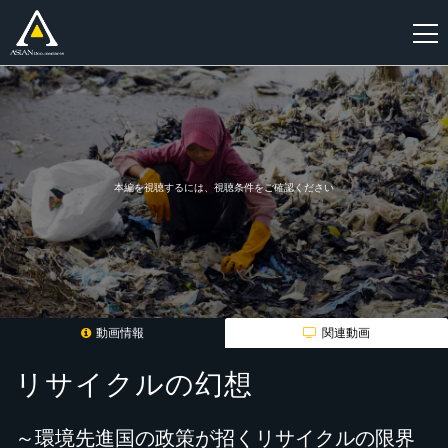
新
規
登
録
本編を視聴するには、視聴条件をご確認ください
動画情報
関連動画
リサイクルの幻想
～環境先進国の政策が招くリサイクルの限界