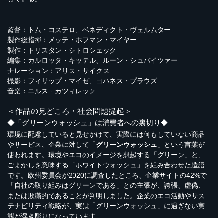
監督：トム・コステロ、ベネディクト・ヴェルムター
製作総指揮：メッテ・ホフマン・マイヤー
製作：トリスタン・シトロシェック
編集：カルロッタ・キッテル、ルーン・シュバイツァー
ナレーション：アリス・サイクス
撮影：フィリップ・マイゼ、ヨハネス・プラウズ
音楽：ニルス・カツィレック
＜作品の見どころ・社会問題提起＞
◆「グリーンウォッシュ」は消費者への裏切り◆
環境に配慮していると見せかけて、実際には何もしていない商品
やサービス、企業に対して「
グリーンウォッシュ
」という言葉が
使われます。環境やエコのイメージを想起する「グリーン」と、
ごまかしを意味する「ホワイトウォッシュ」を組み合わせた造語
です。欧州委員会が2020に調査したところ、企業サイトの42%で
「自社の取り組みはグリーンである」との主張が、誇張、虚偽、
または欺瞞的であることが判明しました。企業のエコ活動やサス
テナビリティ戦略が、実は「グリーンウォッシュ」に過ぎない実
態が浮き彫りになっています。