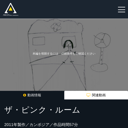
新
規
登
録
本編を視聴するには、視聴条件をご確認ください
動画情報
関連動画
ザ・ピンク・ルーム
2011年製作／カンボジア／作品時間57分