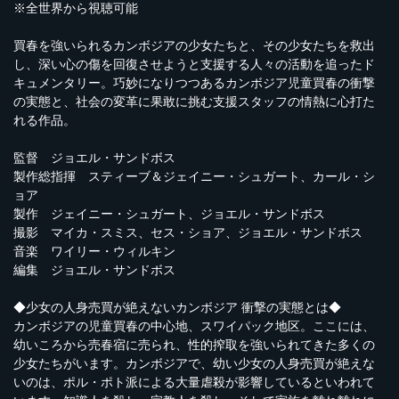
※全世界から視聴可能
買春を強いられるカンボジアの少女たちと、その少女たちを救出
し、深い心の傷を回復させようと支援する人々の活動を追ったド
キュメンタリー。巧妙になりつつあるカンボジア児童買春の衝撃
の実態と、社会の変革に果敢に挑む支援スタッフの情熱に心打た
れる作品。
監督 ジョエル・サンドボス
製作総指揮 スティーブ＆ジェイニー・シュガート、カール・シ
ョア
製作 ジェイニー・シュガート、ジョエル・サンドボス
撮影 マイカ・スミス、セス・ショア、ジョエル・サンドボス
音楽 ワイリー・ウィルキン
編集 ジョエル・サンドボス
◆少女の人身売買が絶えないカンボジア 衝撃の実態とは◆
カンボジアの児童買春の中心地、スワイパック地区。ここには、
幼いころから売春宿に売られ、性的搾取を強いられてきた多くの
少女たちがいます。カンボジアで、幼い少女の人身売買が絶えな
いのは、ポル・ポト派による大量虐殺が影響しているといわれて