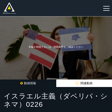
新
規
登
録
本編を視聴するには、視聴条件をご確認ください
動画情報
関連動画
イスラエル主義（ダベリバ・シ
ネマ）0226