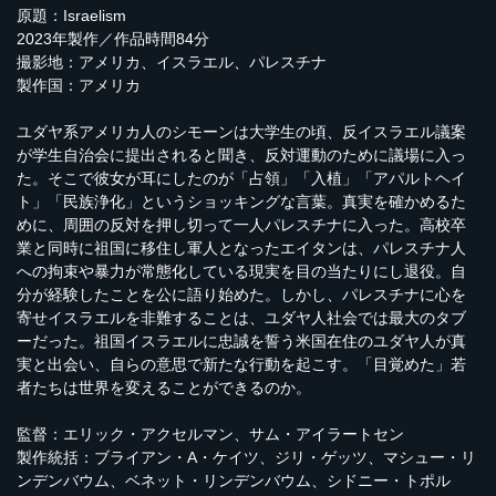
原題：Israelism
2023年製作／作品時間84分
撮影地：アメリカ、イスラエル、パレスチナ
製作国：アメリカ
ユダヤ系アメリカ人のシモーンは大学生の頃、反イスラエル議案
が学生自治会に提出されると聞き、反対運動のために議場に入っ
た。そこで彼女が耳にしたのが「占領」「入植」「アパルトヘイ
ト」「民族浄化」というショッキングな言葉。真実を確かめるた
めに、周囲の反対を押し切って一人パレスチナに入った。高校卒
業と同時に祖国に移住し軍人となったエイタンは、パレスチナ人
への拘束や暴力が常態化している現実を目の当たりにし退役。自
分が経験したことを公に語り始めた。しかし、パレスチナに心を
寄せイスラエルを非難することは、ユダヤ人社会では最大のタブ
ーだった。祖国イスラエルに忠誠を誓う米国在住のユダヤ人が真
実と出会い、自らの意思で新たな行動を起こす。「目覚めた」若
者たちは世界を変えることができるのか。
監督：エリック・アクセルマン、サム・アイラートセン
製作統括：ブライアン・A・ケイツ、ジリ・ゲッツ、マシュー・リ
ンデンバウム、ベネット・リンデンバウム、シドニー・トポル