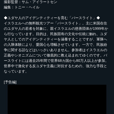
撮影監督：サム・アイラートセン
編集：トニー・ヘイル
◆ユダヤ人のアイデンティティーを育む「バースライト」◆
イスラエルへの無料観光ツアー「バースライト」。主に米国在住
のユダヤ人の若者を対象に、親イスラエルの慈善団体が1999年か
ら行なっています。目的は、民族固有の文化や伝統に触れ、ユダ
ヤ人としてのアイデンティティーを涵養することですが、軍隊へ
の入隊体験により、愛国心も増幅させています。一方で、民族紛
争に関する話などはいっさいありません。参加者はイスラエルの
正義やシオニズムについて徹底的に教え込まれてゆくのです。バ
ースライトには過去25年間で世界68カ国から80万人以上が参加。
世界中で激化する反ユダヤ主義に対抗するための、強力な手段と
なっています。
[予告編]