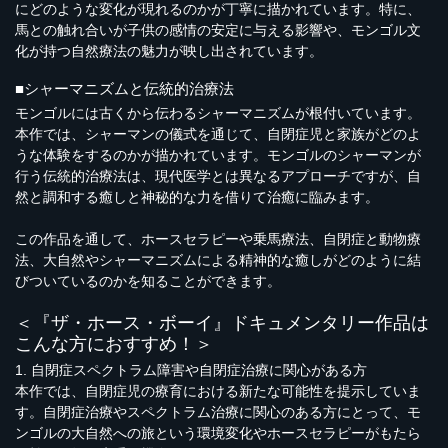
にどのような変化が現れるのかが丁寧に描かれています。特に、
馬との触れ合いが子供の感情の安定に与える影響や、モンゴル文
化が持つ自然療法の魅力が映し出されています。
■シャーマニズムと伝統的治療法
モンゴルには古くから伝わるシャーマニズムが根付いています。
本作では、シャーマンの儀式を通じて、自閉症児と家族がどのよ
うな体験をするのかが描かれています。モンゴルのシャーマンが
行う伝統的治療法は、現代医学とは異なるアプローチですが、自
然と調和する癒しと神秘的な力を借りて治癒に臨みます。
この作品を通して、ホースセラピーや乗馬療法、自閉症と動物療
法、大自然やシャーマニズムによる精神的な癒しがどのように結
びついているのかを知ることができます。
＜『ザ・ホース・ボーイ』ドキュメンタリー作品は
こんな方におすすめ！＞
1. 自閉症スペクトラム障害や自閉症治療に関心がある方
本作では、自閉症児の療育における新たな可能性を提示していま
す。自閉症治療やスペクトラム治療に関心のある方にとって、モ
ンゴルの大自然への旅という環境変化やホースセラピーがもたら