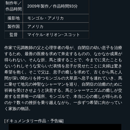
制作年／
2009年製作／作品時間93分
作品時間
撮影地
モンゴル・アメリカ
製作国
アメリカ
監督
マイケル･オリオン･スコット
作家で元調教師の父と心理学者の母が、自閉症の幼い息子を治療
するため、最善の医療を求めて奔走するものの、なかなか成果が
得られない。そんな折、馬と接することで、今までに見たことも
ないうれしそうな安らいだ表情を息子が見せたことに夫婦は驚き
希望を抱く。そこで父は、息子の癒しを求めて、古くから馬と人
間が深い関わりを持つモンゴルの大草原へ息子を連れていき、馬
に乗せて地元の神聖なシャーマンを巡り、自閉症の治癒のために
祈祷を受けさせようと決意する。馬とシャーマニズムの癒しが交
差する世界唯一の場所、モンゴルで、本当に心の癒しが得られる
のか？数々の挫折を乗り越えながら、一歩ずつ希望に向かってい
く家族の物語。
[ドキュメンタリー作品・予告編]