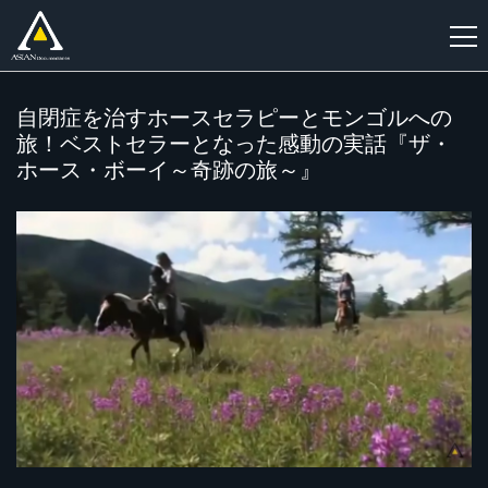
新
自閉症を治すホースセラピーとモンゴルへの
規
旅！ベストセラーとなった感動の実話『ザ・
登
ホース・ボーイ～奇跡の旅～』
録