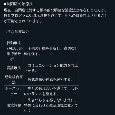
■自閉症の治療法
現在、自閉症に対する根本的な明確な治療法は存在しませんが、
療育プログラムや環境調整を通じて、生活の質を向上させること
が可能とされています。
◇主な治療法◇
行動療法
（ABA：応
子供の行動を分析し、適切な行
用行動分
動を促す。
析）
コミュニケーション能力を向上
言語療法
させる。
感覚統合療
感覚過敏や鈍感を緩和する。
法
ホースセラ
馬との触れ合いを通じて、心身
ピー
のバランスを整える。
生きづらさを感じないように、
環境調整
特性に合わせた生活環境に変えて
いく。