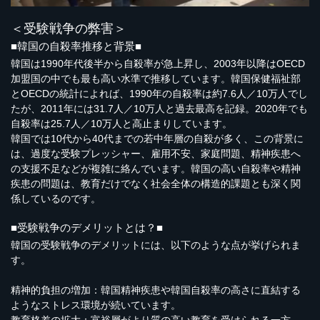
＜受験戦争の弊害＞
■韓国の自殺率推移と背景■
韓国は1990年代後半から自殺率が急上昇し、2003年以降はOECD
加盟国の中でも最も高い水準で推移しています。韓国保健福祉部
とOECDの統計によれば、1990年の自殺率は約7.6人／10万人でし
たが、2011年には31.7人／10万人と過去最高を記録。2020年でも
自殺率は25.7人／10万人と高止まりしています。
韓国では10代から40代までの若中年層の自殺が多く、この背景に
は、過度な受験プレッシャー、雇用不安、家庭問題、精神疾患へ
の支援不足などが複雑に絡んでいます。韓国の高い自殺率や精神
疾患の問題は、教育だけでなく社会全体の構造的課題とも深く関
係しているのです。
■受験戦争のデメリットとは？■
韓国の受験戦争のデメリットには、以下のような点が挙げられま
す。
精神的負担の増加：韓国精神疾患や韓国自殺率の高さに直結する
ようなストレス環境が続いています。