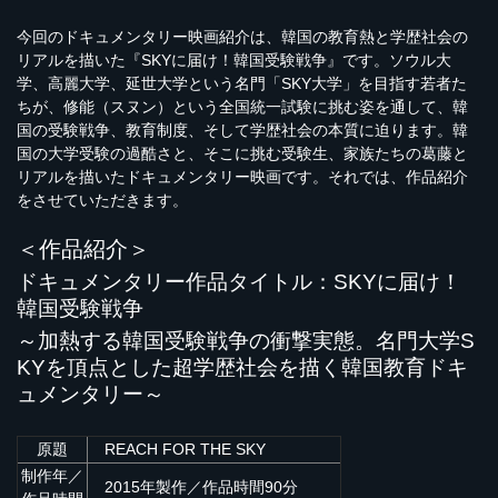
今回のドキュメンタリー映画紹介は、韓国の教育熱と学歴社会の
リアルを描いた『SKYに届け！韓国受験戦争』です。ソウル大
学、高麗大学、延世大学という名門「SKY大学」を目指す若者た
ちが、修能（スヌン）という全国統一試験に挑む姿を通して、韓
国の受験戦争、教育制度、そして学歴社会の本質に迫ります。韓
国の大学受験の過酷さと、そこに挑む受験生、家族たちの葛藤と
リアルを描いたドキュメンタリー映画です。それでは、作品紹介
をさせていただきます。
＜作品紹介＞
ドキュメンタリー作品タイトル：
SKYに届け！
韓国受験戦争
～加熱する韓国受験戦争の衝撃実態。名門大学S
KYを頂点とした超学歴社会を描く韓国教育ドキ
ュメンタリー～
原題
REACH FOR THE SKY
制作年／
2015年製作／作品時間90分