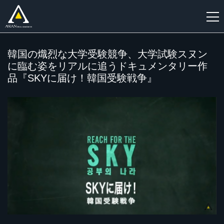
新
韓国の熾烈な大学受験競争、大学試験スヌン
規
に臨む姿をリアルに追うドキュメンタリー作
登
品『SKYに届け！韓国受験戦争』
録