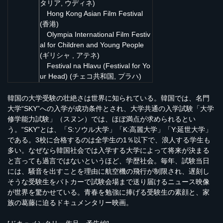
タリア, ウディネ)
Hong Kong Asian Film Festival
(香港)
Olympia International Film Festiv
al for Children and Young People
(ギリシャ , アテネ)
Festival na Hlavu (Festival for Yo
ur Head) (チェコ共和国, プラハ)
韓国の大学受験の壮絶さは世界に知られている。韓国では、名門
大学“SKY”への入学が成功条件とされ、大学共通の入学試験「大学
修学能力試験」（スヌン）では、ほぼ満点が求められるとい
う。“SKY”とは、「S:ソウル大学」「K:高麗大学」「Y:延世大学」
である。3校に合格するのは全学生の1％以下で、浪人する学生も
多い。なぜなら韓国社会では入学する大学によって将来が決まる
と言っても過言ではないというほど、学歴社会。毎年、試験当日
には、騒音を出すことを理由に航空機の飛行が制限され、遅刻し
そうな受験生をパトカーで試験会場まで送り届けるニュース映像
が世界を驚かせている。青春を勉強に捧げる受験生の素顔と、家
族の葛藤に迫るドキュメンタリー映画。