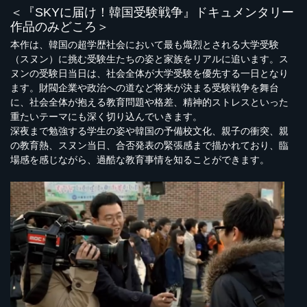
＜『SKYに届け！韓国受験戦争』ドキュメンタリー
作品のみどころ＞
本作は、韓国の超学歴社会において最も熾烈とされる大学受験
（スヌン）に挑む受験生たちの姿と家族をリアルに追います。ス
ヌンの受験日当日は、社会全体が大学受験を優先する一日となり
ます。財閥企業や政治への道など将来が決まる受験戦争を舞台
に、社会全体が抱える教育問題や格差、精神的ストレスといった
重たいテーマにも深く切り込んでいきます。
深夜まで勉強する学生の姿や韓国の予備校文化、親子の衝突、親
の教育熱、スヌン当日、合否発表の緊張感まで描かれており、臨
場感を感じながら、過酷な教育事情を知ることができます。