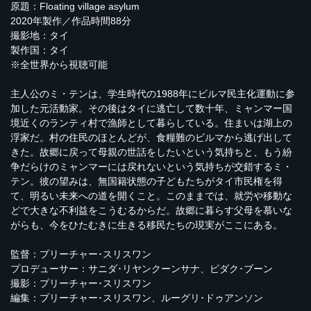
原題：Floating village asylum
2020年製作／作品時間88分
撮影地：タイ
製作国：タイ
※全世界から視聴可能
主人公のミ・テンは、学生時代の1988年にビルマ民主化運動に参
加した元活動家。その後はタイに逃亡して数十年、ミャンマー国
境近くのランティ村で漁師として暮らしている。住まいは湖上の
浮家だ。村の住民のほとんどが、食糧難のビルマから逃げ出して
きた。故郷に戻って母親の世話をしたいという気持ちと、もう紛
争だらけのミャンマーには戻れないという気持ちが交錯するミ・
テン。彼の望みは、無国籍状態の子どもたちがタイ市民権を得
て、明るい未来への道を開くこと。このままでは、就労や移動な
どで大きな不利益をこうむるからだ。故郷に暮らす父母を慕いな
がらも、今をひたむきに生きる移民たちの現実がここにある。
監督：プリーチャー･スリスワン
プロデューサー：サニダ･リヤンクーンサナ、ピダク･ブーン
撮影：プリーチャー･スリスワン
編集：プリーチャー･スリスワン、ルーグリ･ドゥアンソン