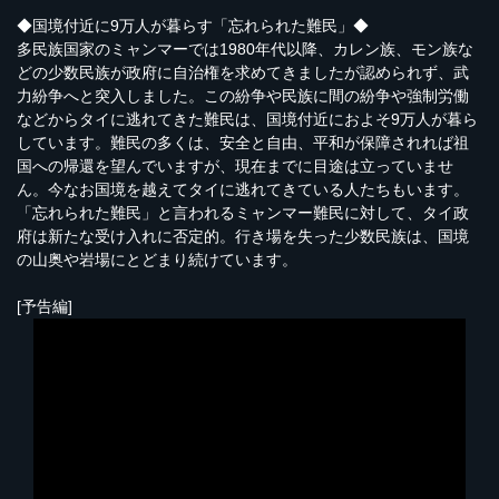
◆国境付近に9万人が暮らす「忘れられた難民」◆
多民族国家のミャンマーでは1980年代以降、カレン族、モン族な
どの少数民族が政府に自治権を求めてきましたが認められず、武
力紛争へと突入しました。この紛争や民族に間の紛争や強制労働
などからタイに逃れてきた難民は、国境付近におよそ9万人が暮ら
しています。難民の多くは、安全と自由、平和が保障されれば祖
国への帰還を望んでいますが、現在までに目途は立っていませ
ん。今なお国境を越えてタイに逃れてきている人たちもいます。
「忘れられた難民」と言われるミャンマー難民に対して、タイ政
府は新たな受け入れに否定的。行き場を失った少数民族は、国境
の山奥や岩場にとどまり続けています。
[予告編]