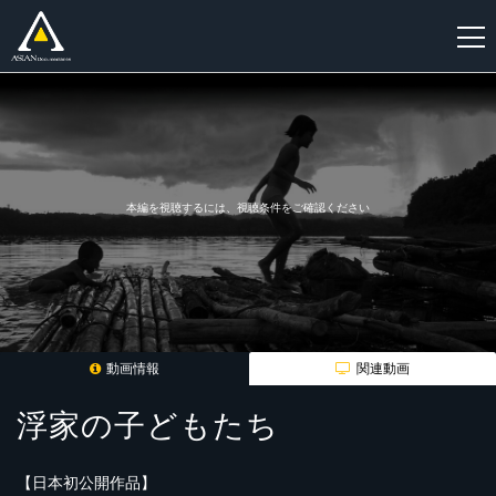
新
規
登
録
本編を視聴するには、視聴条件をご確認ください
動画情報
関連動画
浮家の子どもたち
【日本初公開作品】