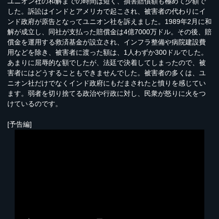
ユニオン社の和解までの時間は短く、損害賠償額も極めて少額で
した。訴訟はインドとアメリカで起こされ、被害者の代わりにイ
ンド政府が原告となってユニオン社を訴えました。1989年2月に和
解が成立し、同社が支払った賠償金は4億7000万ドル。その後、賠
償金を運用する救済基金が設立され、インフラ整備や病院建設費
用などを除き、被害者に渡った額は、1人わずか300ドルでした。
あまりに屈辱的な額でしたが、法廷で決着してしまったので、被
害者にはどうすることもできませんでした。被害者の多くは、ユ
ニオン社だけでなくインド政府にもだまされたと憤りを感じてい
ます。弱者を切り捨てる政治や行政に対し、民衆が怒りに火をつ
けているのです。
[予告編]