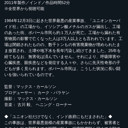
2011年製作／インド／作品時間52分
※全世界から視聴可能
1984年12月3日に起きた世界最悪の産業事故、「ユニオンカーバ
イド社」の工場から、イソシアン酸メチルのガスが漏出し、工場
のあった街、ボパール市民ら約１万人が死亡。工場から漏れた有
害物質の影響で亡くなった人は3万人以上とも言われています。工
場は閉鎖されたものの、数千トンもの有害廃棄物が埋められたま
ま放置され、土壌や地下水を長年汚染し続けてきました。25年を
経てもなお、無害化は済んでいません。それにより、呼吸障害や
心臓疾患、眼疾患などを発症する人々や、さらに先天性奇形の子
どもが多く見られます。ボパール市民は、こうした状況に長い闘
いを強いられているのです。
監督：マックス・カールソン
プロデューサー： カーク・パラヤン
撮影： マックス・カールソン
音楽： 古川 毅、 ヘニング・ローナー
◆「ユニオン社だけでなく、インド政府にもだまされた」◆
この事故は、世界最悪規模の産業事故にもかかわらず、被害者と