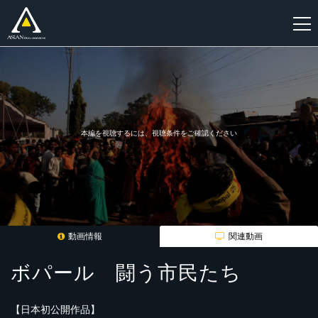
新
規
登
録
本編を視聴するには、視聴条件をご確認ください
動画情報
関連動画
ボパール 闘う市民たち
【日本初公開作品】