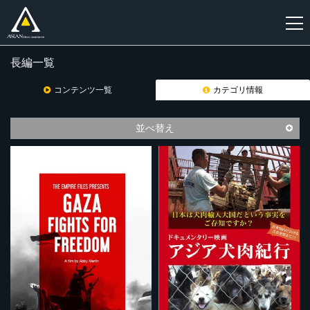
長編一覧
新
規
コンテンツ一覧
カテゴリ情報
登
録
並べ替え