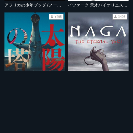
アフリカの少年ブッダ (ノーカット完全版）
イツァーク 天才バイオリニストの歩み 《ノーカット完全版》
¥495
¥495
太陽の塔
ナーガ 永遠のヨギ
¥495
¥495