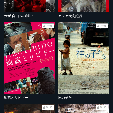
ガザ 自由への闘い
アジア犬肉紀行
¥495
¥495
地蔵とリビドー
神の子たち
¥495
¥495