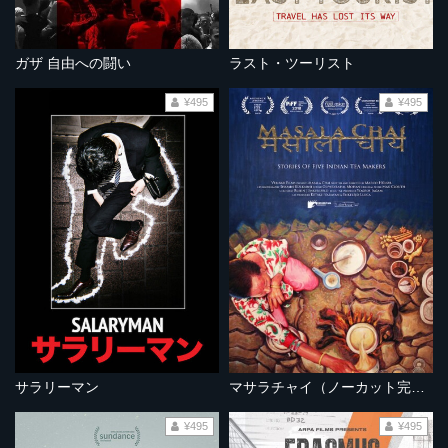
ガザ 自由への闘い
ラスト・ツーリスト
¥495
¥495
サラリーマン
マサラチャイ（ノーカット完全版）
¥495
¥495