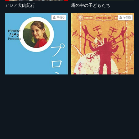
アジア犬肉紀行
霧の中の子どもたち
¥495
¥495
プロミス
街角の盗電師
¥495
¥495