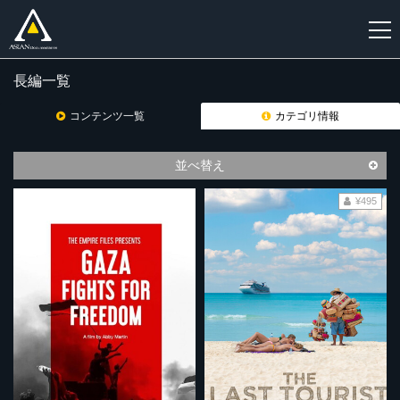
長編一覧
新
規
コンテンツ一覧
カテゴリ情報
登
録
並べ替え
¥495