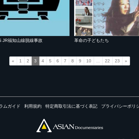
SS JR福知山線脱線事故
革命の子どもたち
«
1
2
3
4
5
6
7
8
9
10
...
22
23
»
ラムガイド
利用規約
特定商取引法に基づく表記
プライバシーポリ