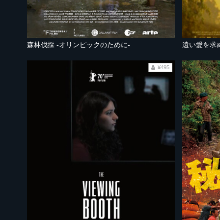
森林伐採 -オリンピックのために-
遠い愛を求
¥495