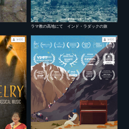
ラマ教の高地にて インド・ラダックの旅
¥495
¥495