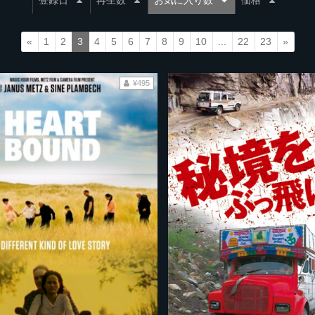
登録日
再生数
お気に入り数
価格
«
1
2
3
4
5
6
7
8
9
10
...
22
23
»
¥495