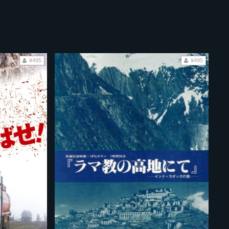
¥495
¥495