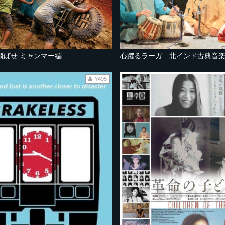
飛ばせ ミャンマー編
心躍るラーガ 北インド古典音
¥495