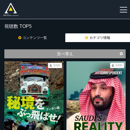
視聴数 TOP5
新
規
コンテンツ一覧
カテゴリ情報
登
録
並べ替え
¥495
¥495