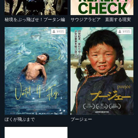
秘境をぶっ飛ばせ！ブータン編
サウジアラビア 直面する現実
¥495
¥495
ぼくが飛ぶまで
プージェー