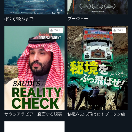
ぼくが飛ぶまで
プージェー
¥495
¥495
サウジアラビア 直面する現実
秘境をぶっ飛ばせ！ブータン編