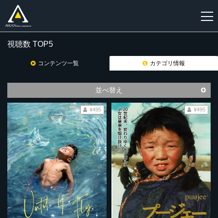
視聴数 TOP5
新
規
コンテンツ一覧
カテゴリ情報
登
録
並べ替え
¥495
¥495