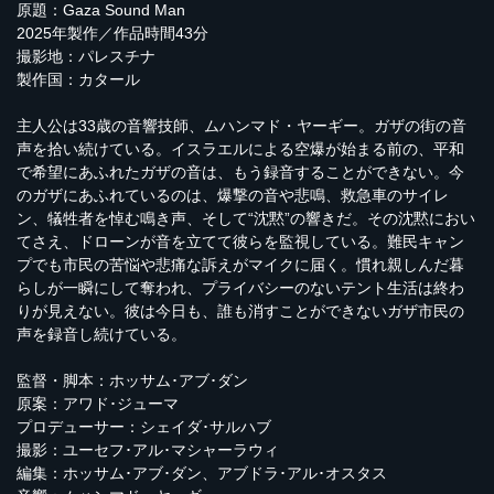
原題：Gaza Sound Man
2025年製作／作品時間43分
撮影地：パレスチナ
製作国：カタール
主人公は33歳の音響技師、ムハンマド・ヤーギー。ガザの街の音
声を拾い続けている。イスラエルによる空爆が始まる前の、平和
で希望にあふれたガザの音は、もう録音することができない。今
のガザにあふれているのは、爆撃の音や悲鳴、救急車のサイレ
ン、犠牲者を悼む鳴き声、そして“沈黙”の響きだ。その沈黙におい
てさえ、ドローンが音を立てて彼らを監視している。難民キャン
プでも市民の苦悩や悲痛な訴えがマイクに届く。慣れ親しんだ暮
らしが一瞬にして奪われ、プライバシーのないテント生活は終わ
りが見えない。彼は今日も、誰も消すことができないガザ市民の
声を録音し続けている。
監督・脚本：ホッサム･アブ･ダン
原案：アワド･ジューマ
プロデューサー：シェイダ･サルハブ
撮影：ユーセフ･アル･マシャーラウィ
編集：ホッサム･アブ･ダン、アブドラ･アル･オスタス