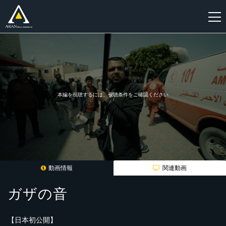
新
規
登
録
本編を視聴するには、視聴条件をご確認ください
動画情報
関連動画
ガザの音
【日本初公開】