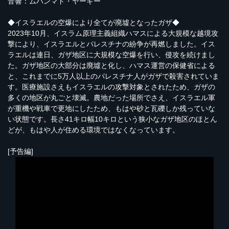
音響：ムハンマド・ヤーギー
◆イスラエルの空爆により全てが廃墟となったガザ◆
2023年10月、イスラム原理主義組織ハマスによる大規模な越境攻
撃により、イスラエルとパレスチナの紛争が再燃しました。イス
ラエルは連日、ガザ地区に大規模な空爆を行い、侵攻を続けまし
た。ガザ地区の大部分は廃墟と化し、ハマス運営の保健省による
と、これまでに5万人以上のパレスチナ人がガザで殺害されていま
す。医療施設さえもイスラエルの攻撃対象とされたため、ガザの
多くの地区が丸ごと壊滅。農地だった場所でさえ、イスラエル軍
が重機や戦車で更地にしたため、もはや砂と瓦礫しか残っていな
い状態です。長さ41キロ幅10キロという狭小なガザ地区のほとん
どが、もはや人が住める環境ではなくなっています。
[予告編]