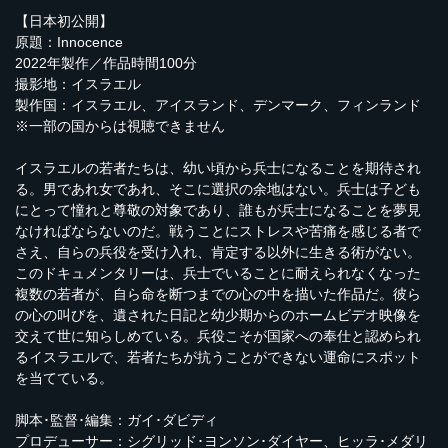
【日本初公開】
原題：Innocence
2022年製作／作品時間100分
撮影地：イスラエル
製作国：イスラエル、アイスランド、デンマーク、フィンランド
※一部の国からは視聴できません
イスラエルの若者たちは、幼い頃から兵士になることを期待され
る。男であれ女であれ、そこに選択の余地はない。兵士は子ども
にとって憧れと尊敬の対象であり、誰もが兵士になることを夢見
なければならないのだ。戦うことにストレスや苦痛を感じる者で
さえ、自らの兵役を受け入れ、肯定する以外に生きる術がない。
このドキュメンタリーは、兵士でいることに耐えられなくなった
複数の若者が、自ら命を断つまでの心の中を描いた作品だ。彼ら
の心の叫びを、遺された日記と幼少期からのホームビデオ映像を
交えて世に知らしめている。兵役こそが国家への奉仕と認められ
るイスラエルで、若者たちが抗うことができない運命にスポット
を当てている。
脚本･監督･編集：ガイ･ダビディ
プロデューサー：シグリッド･ヨンソン･ダイヤー、ヒッラ･メダリ