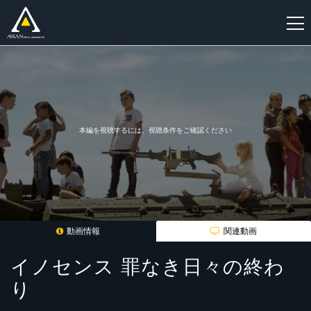
新
規
登
録
本編を視聴するには、視聴条件をご確認ください
動画情報
関連動画
イノセンス 罪なき日々の終わ
り