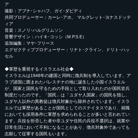
ア
撮影：アブナ･シャハフ、ガイ･ダビディ
共同プロデューサー：カーレ･アホ、 マルグレット･ヨナスドッテ
ィア
音楽：スノリ･ハルグリムソン
音響デザイン：ハイキ･コッシ（M.P.S.E）
追加編集：マヤ･フリース
エグゼクティブプロデューサー：リナト･クライン、ドリト･ハッ
セル
◆軍歴を重視するイスラエル社会◆
イスラエルは1948年の建国と同時に徴兵制を導入しています。ア
ラブ諸国に囲まれたパレスチナの地に誕生した小国イスラエル
が、国家と国民を守るための手段として取り入れたのが国民皆兵
制度だったのです。「国民」は「ユダヤ人国家」の国民を指し、
ユダヤ人以外の異教徒は徴兵対象から除外されています。イスラ
エルでは軍歴があることが国民としてのステイタスであり、就職
においても採用条件に軍歴を求められることが多いと言われてい
ます。兵役を拒否した者や非ユダヤ住民の兵役不選択は、就業や
日常生活において不利になることがあり、徴兵対象外であっても
志願して従軍する国民もいます。