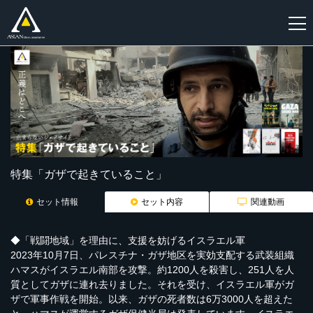
新
規
登
録
特集「ガザで起きていること」
セット情報
セット内容
関連動画
◆「戦闘地域」を理由に、支援を妨げるイスラエル軍
2023年10月7日、パレスチナ・ガザ地区を実効支配する武装組織
ハマスがイスラエル南部を攻撃。約1200人を殺害し、251人を人
質としてガザに連れ去りました。それを受け、イスラエル軍がガ
ザで軍事作戦を開始。以来、ガザの死者数は6万3000人を超えた