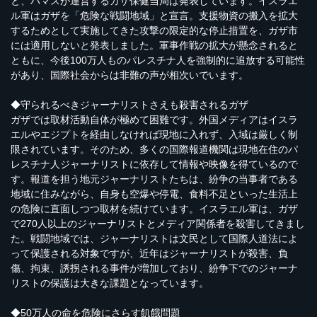
と、ハマスが運営するガザ保健当局は発表しています。イスラエ
ル軍はガザを「危険な戦闘地域」と宣言。支援物資の搬入を拡大
するためとして実施してきた攻撃の限定的な停止措置を、ガザ市
には適用しないと発表しました。軍事作戦の拡大が懸念されると
ともに、今後100万人ものパレスチナ人を強制的に追放する可能性
があり、国際社会からは非難の声が相次いでいます。
◆守られるべきジャーナリストさえも殺害されるガザ
ガザでは取材活動自体が極めて困難です。外国メディアはイスラ
エルやエジプトを経由しなければ現地に入れず、入域は厳しく制
限されています。そのため、多くの国際報道機関は現地在住のパ
レスチナ人ジャーナリストに依存して情報や映像を得ているので
す。報道を担う地元ジャーナリストたちは、紛争の当事者である
地域に住みながら、自身も空爆や停電、食料不足といった生活上
の危険に直面しつつ取材を続けています。イスラエル軍は、ガザ
で270人以上のジャーナリストとメディア関係者を殺害してきまし
た。戦闘地域では、ジャーナリストは文民として国際人道法によ
って保護される対象ですが、近年はジャーナリストが殺害、負
傷、拘束、誘拐される事件が増加しており、紛争下でのジャーナ
リストの保護は大きな課題となっています。
◆50万人の命を危険にさらす飢餓問題