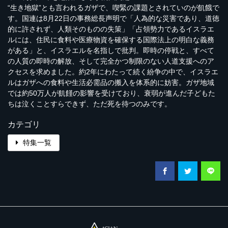
“生き地獄”とも言われるガザで、喫緊の課題とされていのが飢餓で
す。国連は8月22日の事務総長声明で「人為的な災害であり、道徳
的に許されず、人類そのものの失策」「占領勢力であるイスラエ
ルには、住民に食料や医療物資を確保する国際法上の明白な義務
がある」と、イスラエルを名指しで批判。即時の停戦と、すべて
の人質の即時の解放、そして完全かつ制限のない人道支援へのア
クセスを求めました。約2年にわたって続く紛争の中で、イスラエ
ルはガザへの食料や生活必需品の搬入を体系的に妨害。ガザ地域
では約50万人が飢饉の影響を受けており、衰弱が進んだ子どもた
ちは泣くことすらできず、ただ死を待つのみです。
カテゴリ
特集一覧