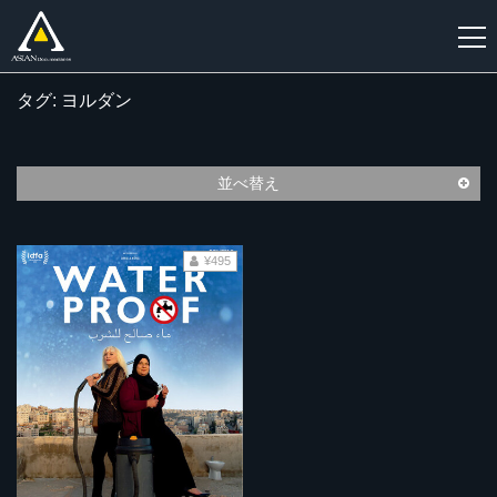
タグ: ヨルダン
新
規
登
並べ替え
録
¥495