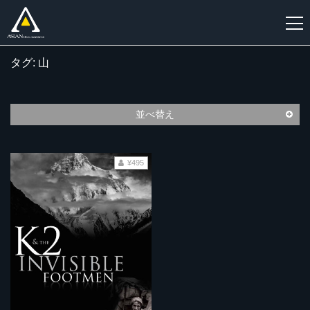
タグ: 山
新
規
登
並べ替え
録
¥495