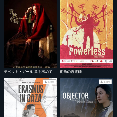
チベット・ガール 翼を求めて
街角の盗電師
¥495
¥495