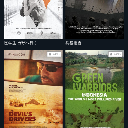
医学生 ガザへ行く
兵役拒否
¥495
¥495