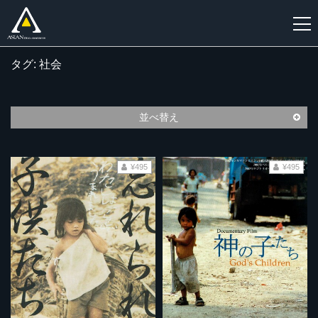
タグ: 社会
新
規
登
並べ替え
録
¥495
¥495