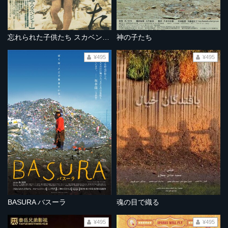
忘れられた子供たち スカベンジャー
神の子たち
¥495
¥495
BASURA バスーラ
魂の目で織る
¥495
¥495