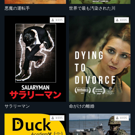
悪魔の運転手
世界で最も汚染された川
¥495
¥495
サラリーマン
命がけの離婚
¥495
¥495