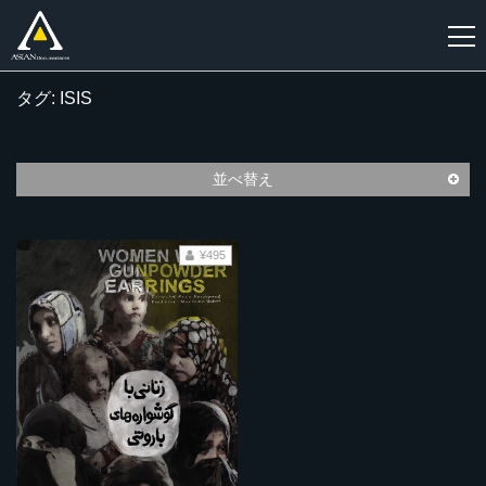
タグ: ISIS
新
規
登
並べ替え
録
¥495