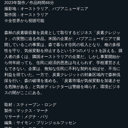
2023年製作／作品時間46分
撮影地：オーストラリア、パプアニューギニア
製作国：オーストラリア
※全世界から視聴可能
森林の炭素吸収量を資産として取引するビジネス「炭素クレジッ
ト」の実態に迫る作品。米国の企業が、パプアニューギニアで展
開しているこの事業は、森で暮らす住民の収入となり、種の多様
性を守り、気候変動を抑止するという3つのメリットを訴える。購
入者の多くは、隣国オーストラリアの企業だ。しかし事業開始か
ら何年経っても、住民に経済的恩恵は与えられず、学校運営さえ
もできない。企業は、無知な住民に不利な契約を結ばせ、不当に
利益を得ていた。一方で、炭素クレジットの対象区域内で森林伐
採を行い、森の破壊を進める。「炭素市場が気候変動を加速させ
る危険がある」と気候ディレクターは警鐘を鳴らす。環境ビジネ
スの闇がここにある。
取材：スティーブン・ロング
製作：マックス・マーチ
リサーチ：メグナ・バリ
編集：サイモン・ブリンジョルフッセン