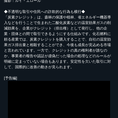
撮影：ルイ・エロール
◆不透明な取引や住民への詐欺的な行為も横行◆
「炭素クレジット」は、森林の保護や植林、省エネルギー機器導
入などを行うことで生まれた二酸化炭素などの温室効果ガスの削
減効果を、企業がクレジット（排出権）として発行し、他の企
業・団体との間で取引できるようにする仕組みです。化石燃料に
頼る産業では、炭素クレジットを購入することで、自社の温室効
果ガス排出量と相殺することができ、今後も成長が見込める市場
と言われています。一方で、クレジットの真の権利者が誰なの
か、事業者の報告や認証が虚偽だった場合の処理などのルールが
明確に定まっていない場合もあります。安定性を欠いた取引に対
して、国際的に改善の動きが見られます。
[予告編]