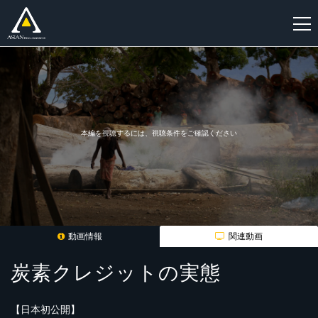
新
規
登
録
本編を視聴するには、視聴条件をご確認ください
動画情報
関連動画
炭素クレジットの実態
【日本初公開】