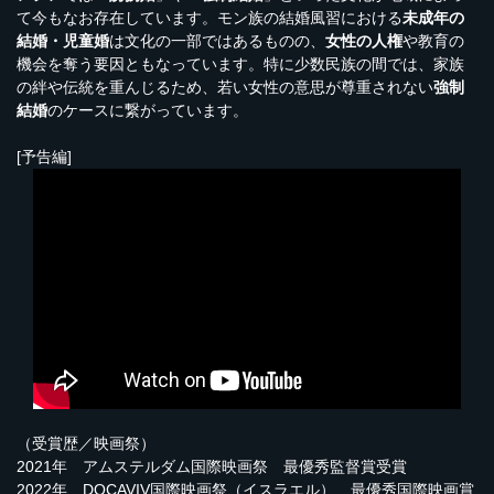
て今もなお存在しています。モン族の結婚風習における
未成年の
結婚・児童婚
は文化の一部ではあるものの、
女性の人権
や教育の
機会を奪う要因ともなっています。特に少数民族の間では、家族
の絆や伝統を重んじるため、若い女性の意思が尊重されない
強制
結婚
のケースに繋がっています。
[予告編]
（受賞歴／映画祭）
2021年 アムステルダム国際映画祭 最優秀監督賞受賞
2022年 DOCAVIV国際映画祭（イスラエル） 最優秀国際映画賞