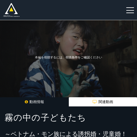
新
規
登
録
本編を視聴するには、視聴条件をご確認ください
動画情報
関連動画
霧の中の子どもたち
～ベトナム・モン族による誘拐婚・児童婚！