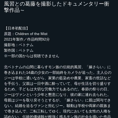
風習との葛藤を撮影したドキュメンタリー衝
撃作品～
【日本初配信】
原題：Children of the Mist
2021年製作／作品時間92分
撮影地：ベトナム
製作国：ベトナム
※一部の国からは視聴できません
北ベトナムの山間に暮らすモン族の伝統的風習、「嫁さらい」に
巻き込まれた14歳の少女の一部始終をカメラが追った。主人公の
ジーは学校に通いながら、家業の藍染めや農業、家畜の世話など
を手伝う。父親は一日中酒に酔っていて、母が生活を切り盛りす
るため、子どもは大切な労働力でもあるのだ。春節の祭りの日、
ジーはヴァンという少年と懇意になり、彼の家に連れ去られた。
母親はジーを取り戻そうとするが、「嫁さらい」に親は関与でき
ない。結婚を迫るヴァンと拒むジー。騒動は学校や両家の親族ま
で巻き込んで、二転三転してゆく。現代においても女性の人権を
認めない、伝統的価値観が根強く残るモン族の社会を描いた作品