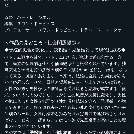
だ。
監督：ハー・レ・ジエム
編集：スワン・ドゥビュス
プロデューサー：スワン・ドゥビュス、トラン・フォン・タオ
＜作品の見どころ・社会問題提起＞
◆伝統的風習が変化し、誘拐婚・児童婚として現代に残る◆
ベトナム戦争を経て、ベトナムは社会が急速に近代化する一方
で、民族の伝統的な生活や価値観は今も根強く残っています。独
自文化と伝統を持つ少数民族のモン族 (Hmong)には、嫁を「さら
って来る」風習があります。本来は、結婚に合意した男女があら
かじめ示し合わせて、日時と場所を知らせた上でさらいに行き、
女性の家族が男性からの贈答品を受け取ると結婚が成立する「儀
式」のようなものでした。しかしこの風習が次第に変化し、男性
が気に入った女性を無理やり連れ帰り結婚を迫る「誘拐婚」が増
えてきました。娘が連れ去られても親が連れ戻せないないのがモ
ン族のルール。女性は結婚を拒みたければ自力で逃げ出さなけれ
ばなりません。「嫁さらい」はモン族で児童婚率が高いことの理
由の一つとされています。
アジアでは「
誘拐婚
」や「
強制結婚
」といった文化が地域によっ