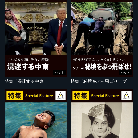
セット
セット
特集「混迷する中東」
特集「秘境をぶっ飛ばせ！ブータン編」