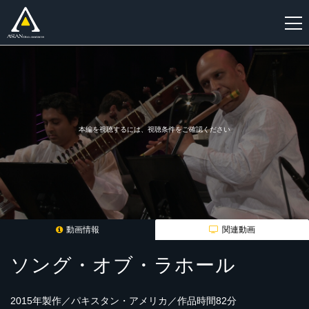
新
規
登
録
本編を視聴するには、視聴条件をご確認ください
動画情報
関連動画
ソング・オブ・ラホール
2015年製作／パキスタン・アメリカ／作品時間82分