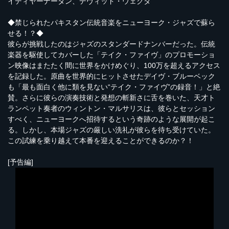
イディヤーナータン、デヴィッド・ウェクタ
◆禁じられたパキスタン伝統音楽をニューヨーク・ジャズで蘇ら
せる！？◆
彼らが挑戦したのはジャズのスタンダードナンバーだった。伝統
楽器を駆使してカバーした「テイク・ファイヴ」のプロモーショ
ン映像はまたたく間に世界をかけめぐり、100万を超えるアクセス
を記録した。原曲を世界的にヒットさせたデイヴ・ブルーベック
も「最も面白く他に類を見ない“テイク・ファイヴ”の録音！」と絶
賛。さらに彼らの演奏技術と発想の斬新さに舌を巻いた、天才ト
ランペット奏者のウィントン・マルサリスは、彼らとセッション
すべく、ニューヨークへ招待するという奇跡のような展開が起こ
る。しかし、本場ジャズの厳しい洗礼が彼らを待ち受けていた。
この試練を乗り越えて本番を迎えることができるのか？！
[予告編]