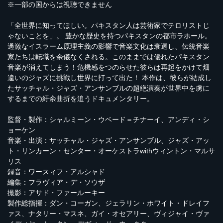
※一部の国からは視聴できません
「全世界に知ってほしい。パキスタン人は芸術家でテロリストじ
ゃないことを」。 豊かな歴史を持つパキスタンの都市ラホール。
過激なイスラーム原理主義の影響で音楽文化は衰退し、伝統音楽
家たちは転職を余儀なくされる。このままでは優れたパキスタン
音楽が消えてしまう！危機感をつのらせた彼らは再起をかけて畑
違いのジャズに挑戦し世界に打って出た！ 本作は、彼らが結成し
たサッチャル・ジャズ・アンサンブルの超絶演奏が世界中を虜に
するまでの紆余曲折を追うドキュメンタリー。
監督・製作：シャルミーン・ウベード＝チナーイ、アンディ・シ
ョーケン
音楽・出演：サッチャル・ジャズ・アンサンブル、ジャズ・アッ
ト・リンカーン・センター・オーケストラwithウィントン・マルサ
リス
録音：ワースィフ・アルシャド
編集：フラヴィア・デ・ソウザ
撮影：アサド・ファールーキー
製作総指揮：ダン・コーガン、ジェラリン・ホワイト・ドレイフ
ァス、ナタリー・マスネ、ガイ・オセアリー、ヴィジャイ・ヴァ