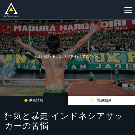
新
規
登
録
本編を視聴するには、視聴条件をご確認ください
動画情報
関連動画
狂気と暴走 インドネシアサッ
カーの苦悩