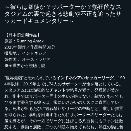
～彼らは暴徒か？サポーターか？熱狂的なス
タジアムの裏で起きる悲劇や不正を追ったサ
ッカードキュメンタリー～
【日本初公開作品】
原題：Running Amok
2019年製作／作品時間30分
撮影地： インドネシア
製作国： オーストラリア
※全世界から視聴可能
“世界最凶”と恐れられている
インドネシア
の
サッカーリーグ
。199
4年以降、2019年までに74人のサポーターが命を落としている。
スタジアムには熱狂的な
チャント
や怒号が響き、発煙筒が焚か
れ、街中ではサポーター同士の争いが絶えない。敵地であっても
ひるまず潜入する彼らは、常にいさかいのリスクに直面してい
る。死者が出るたびに観戦禁止やリーグの中断など、厳しい措置
が取られた。暴動を回避するためにサポーターのリーダーたちは
策を練るが、その一方でリーグにはびこる八百長にもファンは激
怒する。暴動と腐敗、二つの問題を抱えてもなお、熱狂の渦に包