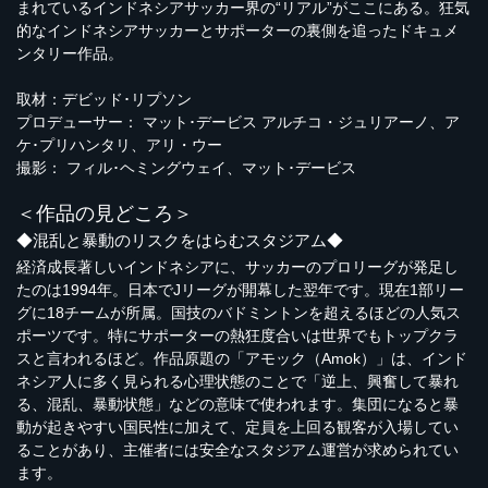
まれているインドネシアサッカー界の“リアル”がここにある。狂気
的なインドネシアサッカーとサポーターの裏側を追ったドキュメ
ンタリー作品。
取材：デビッド･リプソン
プロデューサー： マット･デービス アルチコ・ジュリアーノ、ア
ケ･プリハンタリ、アリ・ウー
撮影： フィル･ヘミングウェイ、マット･デービス
＜作品の見どころ＞
◆混乱と暴動のリスクをはらむスタジアム◆
経済成長著しいインドネシアに、サッカーのプロリーグが発足し
たのは1994年。日本でJリーグが開幕した翌年です。現在1部リー
グに18チームが所属。国技のバドミントンを超えるほどの人気ス
ポーツです。特にサポーターの熱狂度合いは世界でもトップクラ
スと言われるほど。作品原題の「アモック（Amok）」は、インド
ネシア人に多く見られる心理状態のことで「逆上、興奮して暴れ
る、混乱、暴動状態」などの意味で使われます。集団になると暴
動が起きやすい国民性に加えて、定員を上回る観客が入場してい
ることがあり、主催者には安全なスタジアム運営が求められてい
ます。