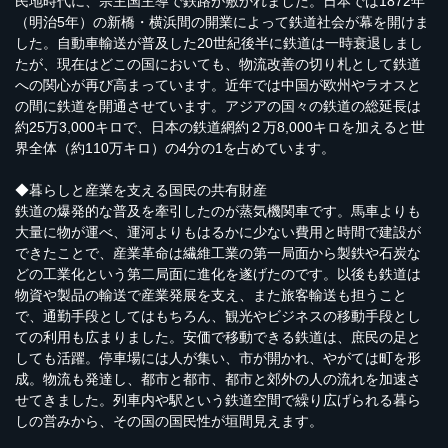
民地時代に、宗主国主導で鉄路が敷かれました。日本では1872年
（明治5年）の新橋・横浜間の開業によって鉄道社会が幕を開けま
した。自動車輸送が普及した20世紀後半に鉄道は一時衰退しまし
たが、現在はどこの国においても、物流改善の切り札として鉄道
への関心が再び高まっています。近年では中国が欧州やラオスと
の間に鉄道を開通させています。アジアの国々の鉄道の総延長は
約25万3,000キロで、日本の鉄道網約２万8,000キロを加えると世
界全体（約110万キロ）の4分の1を占めています。
◆暮らしと産業を支える国民の共有財産
鉄道の爆発的な普及を牽引したのが蒸気機関車です。馬車よりも
大量に物が運べ、運河よりもはるかに少ない費用と時間で建設が
できたことで、産業革命は繊維工業の第一局面から製鉄や石炭な
どの工業化という第二局面に進化を遂げたのです。以後も鉄道は
物資や製品の輸送で産業発展を支え、また旅客輸送も担うこと
で、通勤手段としてはもちろん、観光やビジネスの移動手段とし
ての利用も広まりました。安価で移動できる鉄道は、庶民の足と
しても活躍。停車場には人が集い、市が開かれ、やがては町を形
成。物流も発達し、都市と都市、都市と郊外の人の流れを加速さ
せてきました。列車内や駅という鉄道空間で繰り広げられる暮ら
しの営みから、その国の国民性が垣間見えます。