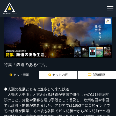
新
規
登
録
特集「鉄道のある生活」
セット情報
セット内容
関連動画
◆人類の発展とともに進歩して来た鉄道
「人類の大発明」と言われる鉄道が英国で誕生したのは19世紀初
頭のこと。貨物や乗客を運ぶ手段として普及し、欧州各国や米国
でも建設・開業が進みました。アジアでは1853年に英領インドで
初の鉄道が開業。その後も各国で19世紀後半から20世紀前半の植