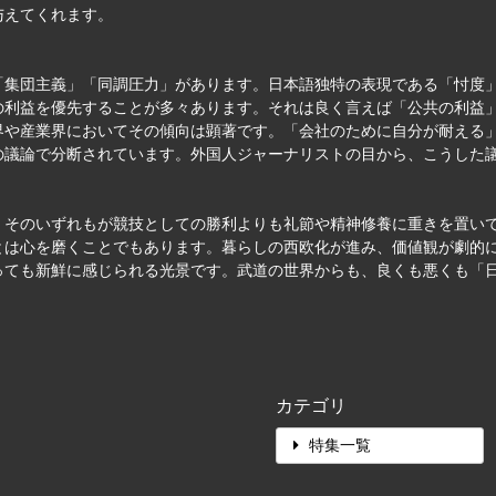
与えてくれます。
「集団主義」「同調圧力」があります。日本語独特の表現である「忖度
の利益を優先することが多々あります。それは良く言えば「公共の利益
界や産業界においてその傾向は顕著です。「会社のために自分が耐える
の議論で分断されています。外国人ジャーナリストの目から、こうした
。そのいずれもが競技としての勝利よりも礼節や精神修養に重きを置い
とは心を磨くことでもあります。暮らしの西欧化が進み、価値観が劇的
っても新鮮に感じられる光景です。武道の世界からも、良くも悪くも「
カテゴリ
特集一覧