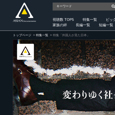
視聴数 TOP5
特集一覧
ピッ
家族の絆
長編一覧
短編一覧
トップページ
特集一覧
特集「外国人が見た日本」