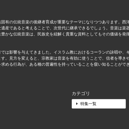
族固有の伝統音楽の後継者育成が重要なテーマになりつつあります。西
な遺産であると考えることで、次世代に継承できるでしょう。音楽は楽
性豊かな伝統音楽は、民族史を紐解く貴重な資料としてもその価値を発
方では影響を与えてきました。イスラム教におけるコーランの詠唱や、
ます。見方を変えると、宗教家は音楽を有効に使うことで、信者を導き
を求める行為が、ある種の普遍性を持っていることを窺い知ることがで
カテゴリ
特集一覧