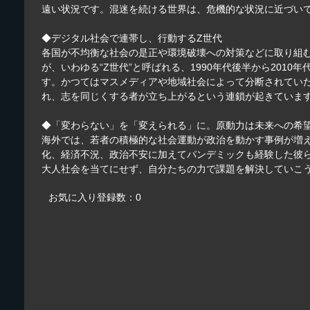
遠い状況です。混迷を続ける世界は、危機的な状況に近づい
◆デジタル社会で連帯し、行動するZ世代
各国が不均衡な社会の是正や環境破壊への対策などに取り組
が、いわゆる“Z世代”と呼ばれる、1990年代後半から20
す。かつてはマスメディアや地域社会によって分断されてい
れ、志を同じくする者が立ち上がるという連鎖が起きていま
◆「変わらない」を「変えられる」に。原動力は未来への希
海外では、若者の積極的な社会運動が政治を動かす事例が増
化、経済不況、政治不安に加えてパンデミックも経験した彼
大人社会を当てにせず、自分たちの力で課題を解決していこ
お気に入り登録数：0