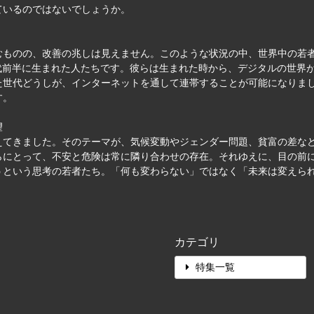
ているのではないでしょうか。
むものの、改善の兆しは見えません。このような状況の中、世界中の若
10年代前半に生まれた人たちです。彼らは生まれた時から、デジタルの世
た世代どうしが、インターネットを通して連帯することが可能になりま
す。
望
えてきました。そのテーマが、気候変動やジェンダー問題、貧富の差な
らにとって、不安と危険は常に隣り合わせの存在。それゆえに、目の前
うという思考の若者たち。「何も変わらない」ではなく「未来は変えら
カテゴリ
特集一覧