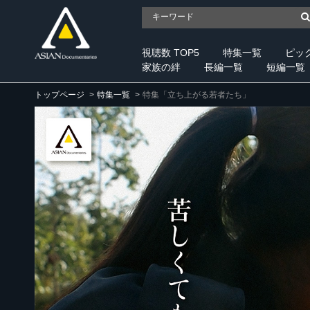
視聴数 TOP5
特集一覧
ピッ
家族の絆
長編一覧
短編一覧
トップページ
特集一覧
特集「立ち上がる若者たち」