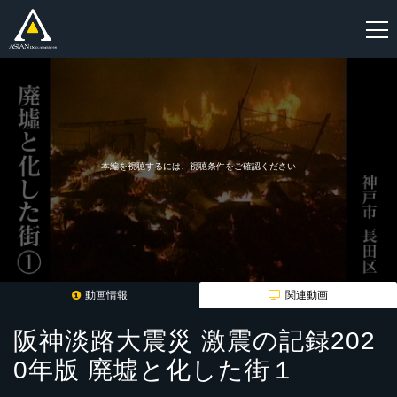
新
規
登
録
本編を視聴するには、視聴条件をご確認ください
動画情報
関連動画
阪神淡路大震災 激震の記録202
0年版 廃墟と化した街１