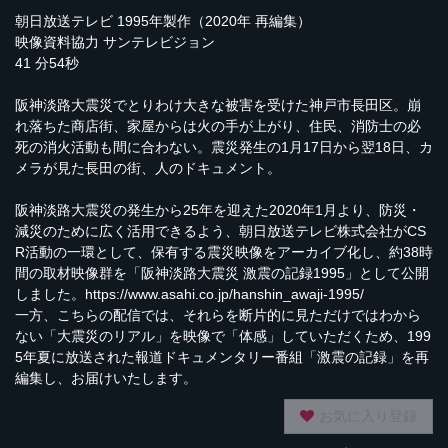
朝日放送テレビ 1995年製作（2020年 再編集）
映像資料協力 サンテレビジョン
41 分54秒
阪神淡路大震災でとりわけ大きな被害を受けた神戸市長田区。崩
れ落ちた商店街、家屋からは火の手が上がり、住民、消防士の必
死の消火活動も間に合わない。震災発生の1月17日から翌18日、カ
メラが見た長田の街、人のドキュメント。
阪神淡路大震災の発生から25年を迎えた2020年1月より、防災・
減災のために広く活用できるよう、朝日放送テレビ株式会社がCS
R活動の一環として、保有する震災映像をアーカイブ化し、約38時
間の取材映像群を「阪神淡路大震災 激震の記録1995」として公開
しました。
https://www.asahi.co.jp/hanshin_awaji-1995/
一方、こちらの配信では、それらを断片的に見ただけではわから
ない「大震災のリアル」を映像で「体感」していただくため、199
5年夏に放送された報道ドキュメンタリー番組「激震の記録」を再
編集し、お届けいたします。
お気に入り登録