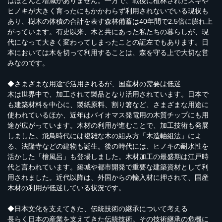
はほとんど増減がありません。一方で、戦後に植林されたスギや
ヒノキが大きく育ったにもかかわらず利用されないでいる現状も
あり、樹木の体積の合計を表す森林備蓄は40年間で2.5倍に膨れ上
がっています。有史以来、木と共にあった私たちの暮らしが、現
代になって大きく変わってしまったことの証左でもあります。日
本においては木を切って利用することは、森を守る上で大切な営
みなのです。
◆さまざまな用途で活用されるが、国産材の需要は低迷
木は世界中で、加工されて製品となり活用されています。日本で
も建築材料を中心に、製紙原料、割り箸など、さまざまな用途に
使われているほか、近年はバイオマス発電用の木質チップにも用
途が広がっています。木材の利用が進むことで、加工技術も発展
しました。飛鳥時代には複雑な木の組み方「木造軸組法」によ
る、法隆寺などの建物も誕生。後の時代には、ヒノキの耐水性を
活かした「檜風呂」も登場しました。木材加工の最盛期は江戸時
代と言われています。築城や都市開発で重要な建築資材として利
用されました。近代以降は、外国からの輸入材に押されて、国産
木材の利用が低迷している状況です。
◆日本文化を支えてきた、伝統技術の継承について考える
長らく日本の産業を支えてきた伝統技術。その技術継承の危機に