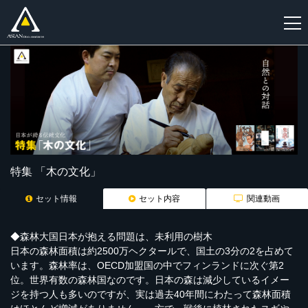
新
規
登
録
特集 「木の文化」
セット情報
セット内容
関連動画
◆森林大国日本が抱える問題は、未利用の樹木
日本の森林面積は約2500万ヘクタールで、国土の3分の2を占めて
います。森林率は、OECD加盟国の中でフィンランドに次ぐ第2
位。世界有数の森林国なのです。日本の森は減少しているイメー
ジを持つ人も多いのですが、実は過去40年間にわたって森林面積