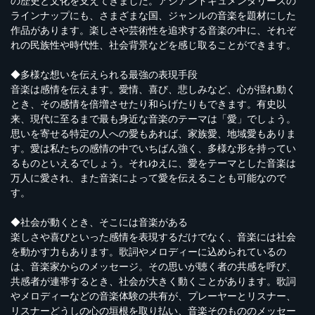
の歴史と文化を支えてきました。アジアンドキュメンタリーズの
ラインナップにも、さまざまな国、ジャンルの音楽を題材にした
作品があります。楽しさや芸術性を追求する音楽の中に、それぞ
れの民族性や時代性、社会背景などを感じ取ることができます。
◆多様な想いを伝えられる最強の表現手段
音楽は感情を伝えます。愛情、喜び、悲しみなど、心が揺れ動く
とき、その感情を倍増させたり和らげたりもできます。有史以
来、現代に至るまで最も身近な音楽のテーマは「愛」でしょう。
思いを寄せる特定の人への愛もあれば、家族愛、地域愛もありま
す。愛は私たちの感情の中でいちばん強く、多様な形を持ってい
るものといえるでしょう。それゆえに、愛をテーマとした音楽は
万人に愛され、また音楽によって愛を伝えることも可能なので
す。
◆社会が動くとき、そこには音楽がある
楽しさや喜びといった感情を表現するだけでなく、音楽には社会
を動かす力もあります。歌詞やメロディーに込められているの
は、音楽家からのメッセージ。その思いが聴く者の共感を呼び、
共感者が連帯するとき、社会が大きく動くことがあります。歌詞
やメロディーなどの音楽体験の共有が、プレーヤーとリスナー、
リスナーどうしの心の垣根を取り払い、音楽そのもののメッセー