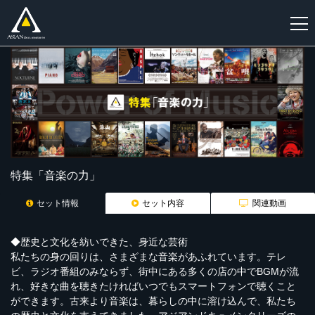
新
規
登
録
特集「音楽の力」
セット情報
セット内容
関連動画
◆歴史と文化を紡いできた、身近な芸術
私たちの身の回りは、さまざまな音楽があふれています。テレ
ビ、ラジオ番組のみならず、街中にある多くの店の中でBGMが流
れ、好きな曲を聴きたければいつでもスマートフォンで聴くこと
ができます。古来より音楽は、暮らしの中に溶け込んで、私たち