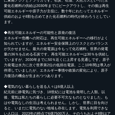
に東南アジアとアフリカです。石炭、石油、天然ガスといった主
要化石燃料の供給は2030年までにピークアウトし、その後は再生
可能エネルギーや原子力が主役に。数十年にわたってエネルギー
供給のおよそ8割を占めてきた化石燃料の時代が終わろうとしてい
ます。
◆再生可能エネルギーの可能性と原発の復活
エネルギー危機への対応は、再生可能エネルギーへの移行がよく
知られていますが、エネルギー安全保障上のリスクとのバランス
が欠かせません。最大の発電源は今もって化石燃料。世界の発電
量の36％を占める石炭です。再生可能エネルギーは30％を供給し
ていますが、2030年までに50％近くに上昇する見通しです。原子
力発電は水力に次ぐ世界第2位の低排出電源。ここ10年間は導入が
停滞していましたが、エネルギー事情や政策の変化により、原子
力復活の機会が生まれつつあります。
◆電気のない暮らしを送る人々は6億人以上
紀元前に静電気に気づき、18世紀には電池を発明した人類。以
後、電気は私たちの暮らしに必要不可欠なものとなりました。も
はや電気なしの生活は考えられません。しかし、世界に目を向け
ると、いまだに電気のない地域も存在します。電気を利用できな
い人口は、2023年の時点で6億7500万人。そのうちおよそ8割はア