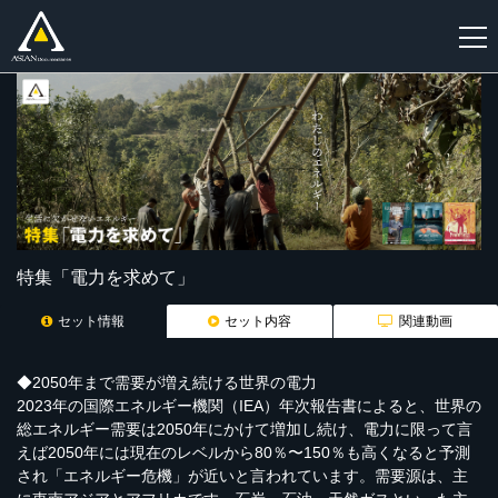
新
規
登
録
特集「電力を求めて」
セット情報
セット内容
関連動画
◆2050年まで需要が増え続ける世界の電力
2023年の国際エネルギー機関（IEA）年次報告書によると、世界の
総エネルギー需要は2050年にかけて増加し続け、電力に限って言
えば2050年には現在のレベルから80％〜150％も高くなると予測
され「エネルギー危機」が近いと言われています。需要源は、主