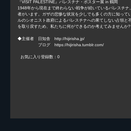
『VISIT PALESTINE』パレスチナ・ポスター展 in 鶴岡
1948年から現在まで終わらない戦争が続いているパレスチナ
者がいます。ガザの悲惨な状況を少しでも多くの方に知ってい
ルのシオニスト政府によるパレスチナへの果てしない占領と
を取り戻すため、私たちに何ができるのか考えてみませんか?
◆主催者 日知舎
http://hijirisha.jp/
ブログ
https://hijirisha.tumblr.com/
お気に入り登録数：0