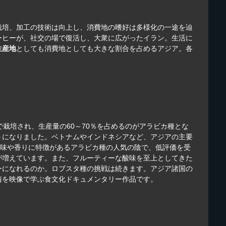
栽培、加工の技術は向上し、消費地の嗜好は多様化の一途を辿
ーヒーが、社交の場で復活し、大衆に広がったイラン。生活に
生産地
としても消費地としても大きな割合を占めるアジア。各
栽培され、生産量の60～70％を占めるのがアラビカ種とな
うになりました。ベトナムやインドネシアなど、アジアの主要
酸味や香りに特徴があるアラビカ種の人気の陰で、低評価を受
が増えています。また、フルーティーな酸味を至上としてきた
ーになれるのか。ロブスタ種の挑戦は続きます。アジア諸国の
情を映像で学ぶ食文化ドキュメンタリー作品です。