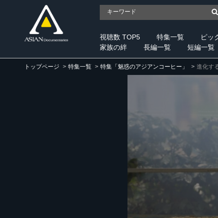
視聴数 TOP5
特集一覧
ピッ
家族の絆
長編一覧
短編一覧
トップページ
特集一覧
特集「魅惑のアジアンコーヒー」
進化す