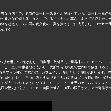
も異なる国々で、独自のコーヒースタイルが育っている。コーヒー豆の
ーの新たな価値を築こうとしているベトナム。革命によって途絶えたコ
の枠を超えて、その国の食文化の一翼を担うまでに成長した。
コーヒー
化を探る。
◆
ベリカ種
」の3種があり、商業用・飲料目的で世界中のコーヒーベルトで
コーヒー豆が中東各地に広がり、大航海時代を経て世界中で飲まれるよ
カネフォラ種
)。苦味が強くカフェインが多いという特徴があります。
産が減少する中、害虫に強く丈夫で適応力のあるロブスタ種の作付面積
イトが当てられるようになりました。コーヒー業界のゲームチェンジャ
起源や歴史に迫り、コーヒー農園の栽培・加工の様子やアジアの珈琲事