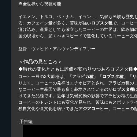
※全世界から視聴可能
イエメン、トルコ、ベトナム、イラン……気候も民族も歴史
る。カフェイン量が多く、苦味が強い
ロブスタ種
で、コーヒ
溶け込み、産業としても確立したコーヒーの世界は、飲み物
国の現場から、驚くべきスピードで進化しているコーヒー文
監督：ヴァヒド・アルヴァンディファー
＜作品の見どころ＞
◆時代の変化とともに評価が変わりつつあるロブスタ種
コーヒー豆の3大原種は、「
アラビカ種
」「
ロブスタ種
」「
リ
ります。コーヒーの発祥はエチオピアとされ、アラビカ種の
なコーヒー生産国で最も多く栽培されているのが
ロブスタ種
(
けてきた品種です。近年は気候変動の影響でアラビカ種の生
コーヒーのトレンドにも変化が見られ、苦味にもスポットラ
独自文化や食文化を紡いできた
アジアコーヒー
。コーヒーの
[予告編]