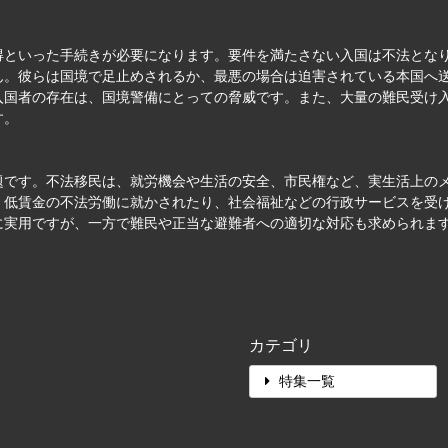
得といった手続きが必要になります。要件を満たさない入国は不法とな
ん。彼らは国境で足止めされるか、最悪の場合は迫害されている本国へ
入国者の存在は、国境警備にとっての脅威です。また、大量の難民受け
す。
題です。不法移民は、就労機会や生活の安全、市民権など、実生活上の
。低賃金の不法労働に就かされたり、社会福祉などの行政サービスを受
に実用ですが、一方で難民や正当な避難者への適切な対応も求められま
カテゴリ
特集一覧